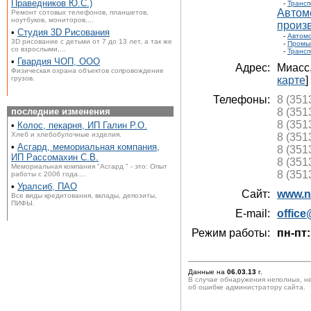
Праведников Ю.С.)
-
Трансп
Автом
Ремонт сотовых телефонов, планшетов,
ноутбуков, мониторов,...
произ
•
Студия 3D Рисования
-
Автом
3D рисование с детьми от 7 до 13 лет, а так же
-
Промы
со взрослыми,...
-
Трансп
•
Гвардия ЧОП, ООО
Адрес:
Миасс
Физическая охрана объектов сопровождение
грузов.
карте
]
Телефоны:
8 (351
последние изменения
8 (351
8 (351
•
Колос, пекарня, ИП Галин Р.О.
Хлеб и хлебобулочные изделия.
8 (351
•
Асгард, мемориальная компания,
8 (351
ИП Рассомахин С.В.
8 (351
Мемориальная компания "Асгард " - это: Опыт
8 (351
работы с 2006 года....
•
Уралсиб, ПАО
Сайт:
www.n
Все виды кредитования, вклады, депозиты,
ПИФЫ.
E-mail:
offic
Режим работы:
пн-пт:
Данные на
06.03.13
г.
В случае обнаружения неполных, н
об ошибке администратору сайта.