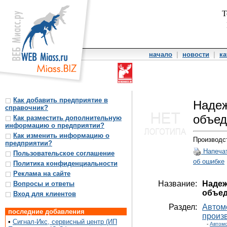
Т
начало
|
новости
|
ка
Как добавить предприятие в
Надеж
справочник?
объе
Как разместить дополнительную
информацию о предприятии?
Как изменить информацию о
Производс
предприятии?
Напеча
Пользовательское соглашение
об ошибке
Политика конфиденциальности
Реклама на сайте
Название:
Надеж
Вопросы и ответы
объед
Вход для клиентов
Раздел:
Автом
последние добавления
произ
•
Сигнал-Икс, сервисный центр (ИП
-
Автом