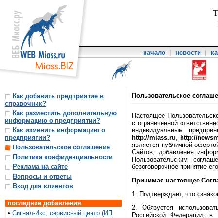
Т
начало
|
новости
|
ка
Пользовательское соглаш
Как добавить предприятие в
справочник?
Как разместить дополнительную
Настоящее Пользовательско
информацию о предприятии?
с ограниченной ответствен
индивидуальным предпри
Как изменить информацию о
http://miass.ru
,
http://newsm
предприятии?
является публичной офертой
Пользовательское соглашение
Сайтов, добавления инфор
Политика конфиденциальности
Пользовательским соглаш
безоговорочное принятие ег
Реклама на сайте
Вопросы и ответы
Принимая настоящее Согла
Вход для клиентов
1. Подтверждает, что ознак
последние добавления
2. Обязуется использова
•
Сигнал-Икс, сервисный центр (ИП
Российской Федерации, в 