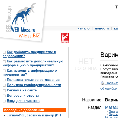
Т
начало
|
новости
|
ка
Как добавить предприятие в
Вари
справочник?
Как разместить дополнительную
информацию о предприятии?
Самогонны
Сопутству
Как изменить информацию о
виноделия
предприятии?
Решётки б
Пользовательское соглашение
Напеча
Политика конфиденциальности
об ошибке
Реклама на сайте
Вопросы и ответы
Название:
Варим
Вход для клиентов
Раздел:
Магаз
последние добавления
-
Товары
-
Торгов
•
Сигнал-Икс, сервисный центр (ИП
Магаз