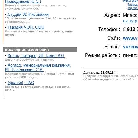
Праведников Ю.С.)
-
Товары
Ремонт сотовых телефонов, планшетов,
-
Торгов
ноутбуков, мониторов,...
•
Студия 3D Рисования
Адрес:
Миасс
3D рисование с детьми от 7 до 13 лет, а так же
на кар
со взрослыми,...
•
Гвардия ЧОП, ООО
Телефон:
8
912-
Физическая охрана объектов сопровождение
грузов.
Сайт:
www.v
E-mail:
varim
последние изменения
Режим работы:
пн-пт:
•
Колос, пекарня, ИП Галин Р.О.
Хлеб и хлебобулочные изделия.
•
Асгард, мемориальная компания,
ИП Рассомахин С.В.
Данные на
23.05.16
г.
Мемориальная компания "Асгард " - это: Опыт
В случае обнаружения неполных, н
работы с 2006 года....
об ошибке администратору сайта.
•
Уралсиб, ПАО
Все виды кредитования, вклады, депозиты,
ПИФЫ.