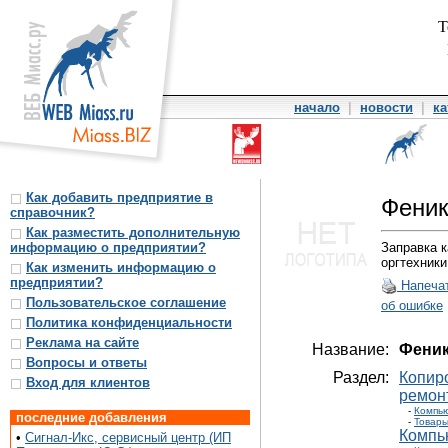
Т
начало
|
новости
|
ка
Как добавить предприятие в
Феник
справочник?
Как разместить дополнительную
информацию о предприятии?
Заправка 
оргтехники
Как изменить информацию о
предприятии?
Напеча
Пользовательское соглашение
об ошибке
Политика конфиденциальности
Реклама на сайте
Название:
Феник
Вопросы и ответы
Раздел:
Копир
Вход для клиентов
ремон
-
Компью
последние добавления
-
Товары
Компь
•
Сигнал-Икс, сервисный центр (ИП