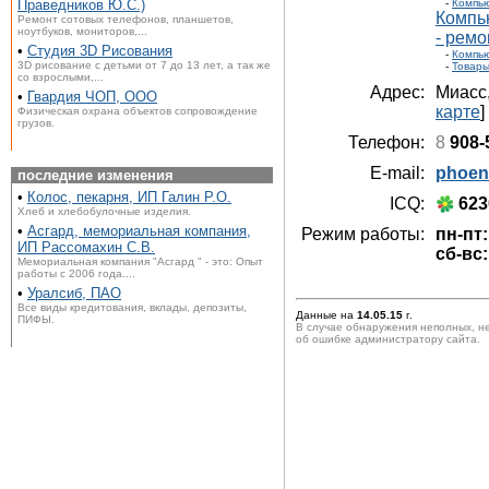
Праведников Ю.С.)
-
Компью
Компь
Ремонт сотовых телефонов, планшетов,
ноутбуков, мониторов,...
- ремо
•
Студия 3D Рисования
-
Компью
3D рисование с детьми от 7 до 13 лет, а так же
-
Товары
со взрослыми,...
Адрес:
Миасс
•
Гвардия ЧОП, ООО
карте
]
Физическая охрана объектов сопровождение
грузов.
Телефон:
8
908-
E-mail:
phoen
последние изменения
•
Колос, пекарня, ИП Галин Р.О.
ICQ:
623
Хлеб и хлебобулочные изделия.
•
Асгард, мемориальная компания,
Режим работы:
пн-пт:
ИП Рассомахин С.В.
сб-вс:
Мемориальная компания "Асгард " - это: Опыт
работы с 2006 года....
•
Уралсиб, ПАО
Все виды кредитования, вклады, депозиты,
Данные на
14.05.15
г.
ПИФЫ.
В случае обнаружения неполных, н
об ошибке администратору сайта.