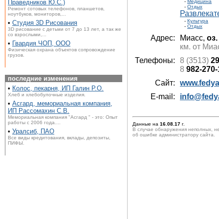
Праведников Ю.С.)
-
Медицина
-
Отдых
Ремонт сотовых телефонов, планшетов,
Развлекат
ноутбуков, мониторов,...
-
Культура
•
Студия 3D Рисования
-
Отдых
3D рисование с детьми от 7 до 13 лет, а так же
со взрослыми,...
Адрес:
Миасс,
оз.
•
Гвардия ЧОП, ООО
км. от Миа
Физическая охрана объектов сопровождение
грузов.
Телефоны:
8 (3513)
29
8
982-270-
последние изменения
Сайт:
www.fedya
•
Колос, пекарня, ИП Галин Р.О.
Хлеб и хлебобулочные изделия.
E-mail:
info@fedy
•
Асгард, мемориальная компания,
ИП Рассомахин С.В.
Мемориальная компания "Асгард " - это: Опыт
работы с 2006 года....
Данные на
16.08.17
г.
В случае обнаружения неполных, н
•
Уралсиб, ПАО
об ошибке администратору сайта.
Все виды кредитования, вклады, депозиты,
ПИФЫ.