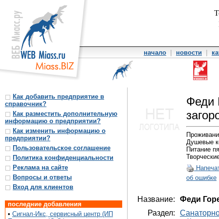
Т
начало
|
новости
|
ка
Как добавить предприятие в
Феди 
справочник?
загор
Как разместить дополнительную
информацию о предприятии?
Как изменить информацию о
Проживани
предприятии?
Душевые к
Пользовательское соглашение
Питание пя
Творческие
Политика конфиденциальности
Реклама на сайте
Напеча
Вопросы и ответы
об ошибке
Вход для клиентов
Название:
Феди Гор
последние добавления
Раздел:
Санаторно
•
Сигнал-Икс, сервисный центр (ИП