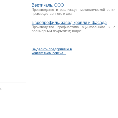
Вертикаль, ООО
Производство и реализация металлической сетки
производственного и хозя
Европрофиль, завод кровли и фасада
Производство профнастила оцинкованного и с
полимерным покрытием; водос
Выделить предприятие в
контекстном поиске...
а.