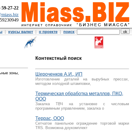
)
59-27-22
miass.biz
359230949
ты
|
курсы валют
|
о проекте
|
поиск
:
Контекстный поиск
ьные зоны,
Шероченков А.И., ИП
Изготовление деталей на вырубных прессах,
методом холодной штамповки,
Термическая обработка металлов, ПКО,
ООО
Закалка ТВЧ на установке с числовым
программным управлением, закалка о
Террас, ООО
Сетчатое панельное ограждение торговой марки
TRS. Возможна доукомплект