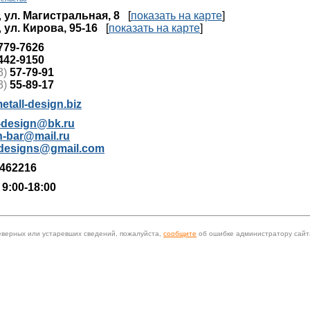
,
ул. Магистральная, 8
[
показать на карте
]
,
ул. Кирова, 95-16
[
показать на карте
]
779-7626
442-9150
3)
57-79-91
3)
55-89-17
tall-design.biz
l-design@bk.ru
n-bar@mail.ru
ldesigns@gmail.com
462216
 9:00-18:00
еверных или устаревших сведений, пожалуйста,
сообщите
об ошибке администратору сайт