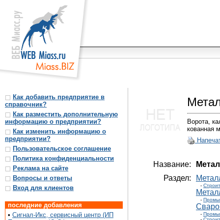
Как добавить предприятие в
Метал
справочник?
Как разместить дополнительную
информацию о предприятии?
Ворота, ка
кованная 
Как изменить информацию о
предприятии?
Напеча
Пользовательское соглашение
Политика конфиденциальности
Название:
Метал
Реклама на сайте
Раздел:
Металл
Вопросы и ответы
-
Строит
Вход для клиентов
Метал
-
Промы
последние добавления
Сваро
•
Сигнал-Икс, сервисный центр (ИП
-
Промы
-
Строит