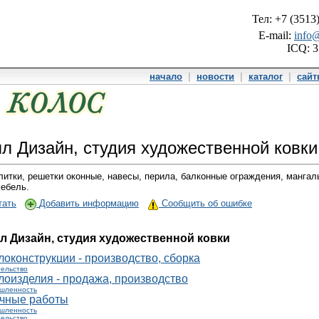
Тел: +7 (3513
E-mail:
info@
ICQ: 
начало
|
новости
|
каталог
|
сай
л Дизайн, студия художественной ковки
литки, решетки оконные, навесы, перила, балконные ограждения, мангал
мебель.
тать
Добавить информацию
Сообщить об ошибке
л Дизайн, студия художественной ковки
оконструкции - производство, сборка
ельство
лоизделия - продажа, производство
шленность
чные работы
шленность
ельство