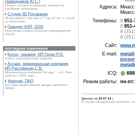
Праведников Ю.С.)
Ремонт сотовых телефонов, планшетов,
Адреса:
Миасс
ноутбуков, мониторов,...
Миасс
•
Студия 3D Рисования
3D рисование с детьми от 7 до 13 лет, а так же
Телефоны:
8
951-
со взрослыми,...
8
951-
•
Гвардия ЧОП, ООО
Физическая охрана объектов сопровождение
8 (351
грузов.
8 (351
Сайт:
www.me
последние изменения
E-mail:
metal
•
Колос, пекарня, ИП Галин Р.О.
Хлеб и хлебобулочные изделия.
jonso
•
Асгард, мемориальная компания,
metal
ИП Рассомахин С.В.
Мемориальная компания "Асгард " - это: Опыт
ICQ:
688
работы с 2006 года....
•
Уралсиб, ПАО
Режим работы:
пн-пт:
Все виды кредитования, вклады, депозиты,
ПИФЫ.
Данные на
25.07.14
г.
В случае обнаружения неполных, н