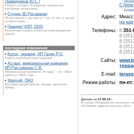
Праведников Ю.С.)
-
Лесное
Строи
Ремонт сотовых телефонов, планшетов,
ноутбуков, мониторов,...
-
Строит
•
Студия 3D Рисования
Адрес:
Миасс
3D рисование с детьми от 7 до 13 лет, а так же
со взрослыми,...
на кар
•
Гвардия ЧОП, ООО
Телефоны:
8
351-
Физическая охрана объектов сопровождение
грузов.
8 (351
8 (351
8 (351
последние изменения
8 (351
•
Колос, пекарня, ИП Галин Р.О.
Хлеб и хлебобулочные изделия.
Сайты:
www.t
•
Асгард, мемориальная компания,
терра
ИП Рассомахин С.В.
Мемориальная компания "Асгард " - это: Опыт
E-mail:
teras
работы с 2006 года....
•
Уралсиб, ПАО
Режим работы:
пн-пт:
Все виды кредитования, вклады, депозиты,
ПИФЫ.
Данные на
17.06.13
г.
В случае обнаружения неполных, н
об ошибке администратору сайта.