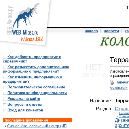
Т
начало
|
новости
|
ка
Как добавить предприятие в
Терр
справочник?
Как разместить дополнительную
информацию о предприятии?
Изготовле
ограждени
Как изменить информацию о
предприятии?
Напеча
Пользовательское соглашение
об ошибке
Политика конфиденциальности
Реклама на сайте
Название:
Терра
Вопросы и ответы
Раздел:
Охран
Вход для клиентов
-
Безопа
-
Трансп
Дизай
последние добавления
архит
•
Сигнал-Икс, сервисный центр (ИП