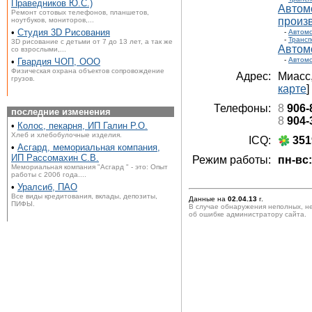
Праведников Ю.С.)
Автом
Ремонт сотовых телефонов, планшетов,
произ
ноутбуков, мониторов,...
•
Студия 3D Рисования
-
Автом
-
Трансп
3D рисование с детьми от 7 до 13 лет, а так же
Автом
со взрослыми,...
-
Автом
•
Гвардия ЧОП, ООО
Физическая охрана объектов сопровождение
Адрес:
Миасс
грузов.
карте
]
Телефоны:
8
906-
последние изменения
8
904-
•
Колос, пекарня, ИП Галин Р.О.
Хлеб и хлебобулочные изделия.
ICQ:
351
•
Асгард, мемориальная компания,
ИП Рассомахин С.В.
Режим работы:
пн-вс:
Мемориальная компания "Асгард " - это: Опыт
работы с 2006 года....
•
Уралсиб, ПАО
Все виды кредитования, вклады, депозиты,
Данные на
02.04.13
г.
ПИФЫ.
В случае обнаружения неполных, н
об ошибке администратору сайта.