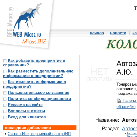
Т
начало
|
новости
|
ка
Как добавить предприятие в
Автоз
справочник?
А.Ю.
Как разместить дополнительную
информацию о предприятии?
Как изменить информацию о
Тонировани
предприятии?
автовинил
Пользовательское соглашение
продажа за
Политика конфиденциальности
Напеча
Реклама на сайте
об ошибке
Вопросы и ответы
Вход для клиентов
Название:
Автоз
последние добавления
Раздел:
Автос
•
Сигнал-Икс, сервисный центр (ИП
-
Автом
-
Трансп