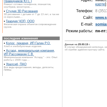
Праведников Ю.С.)
карте
]
Ремонт сотовых телефонов, планшетов,
ноутбуков, мониторов,...
Телефон:
8 (351
•
Студия 3D Рисования
3D рисование с детьми от 7 до 13 лет, а так же
со взрослыми,...
Сайт:
www.s
•
Гвардия ЧОП, ООО
E-mail:
somia
Физическая охрана объектов сопровождение
грузов.
Режим работы:
пн-пт:
последние изменения
•
Колос, пекарня, ИП Галин Р.О.
Данные на
25.03.13
г.
Хлеб и хлебобулочные изделия.
В случае обнаружения неполных, н
об ошибке администратору сайта.
•
Асгард, мемориальная компания,
ИП Рассомахин С.В.
Мемориальная компания "Асгард " - это: Опыт
работы с 2006 года....
•
Уралсиб, ПАО
Все виды кредитования, вклады, депозиты,
ПИФЫ.