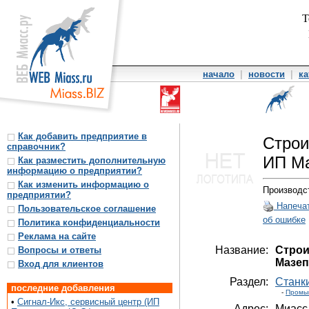
Т
начало
|
новости
|
ка
Как добавить предприятие в
Строи
справочник?
ИП М
Как разместить дополнительную
информацию о предприятии?
Как изменить информацию о
Производс
предприятии?
Напеча
Пользовательское соглашение
об ошибке
Политика конфиденциальности
Реклама на сайте
Название:
Строи
Вопросы и ответы
Мазеп
Вход для клиентов
Раздел:
Станки
последние добавления
-
Промы
•
Сигнал-Икс, сервисный центр (ИП
Адрес:
Миасс