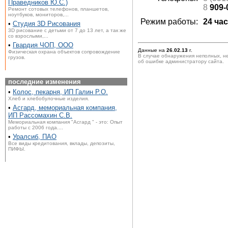
Праведников Ю.С.)
8
909-
Ремонт сотовых телефонов, планшетов,
ноутбуков, мониторов,...
Режим работы:
24 ча
•
Студия 3D Рисования
3D рисование с детьми от 7 до 13 лет, а так же
со взрослыми,...
•
Гвардия ЧОП, ООО
Данные на
26.02.13
г.
Физическая охрана объектов сопровождение
В случае обнаружения неполных, н
грузов.
об ошибке администратору сайта.
последние изменения
•
Колос, пекарня, ИП Галин Р.О.
Хлеб и хлебобулочные изделия.
•
Асгард, мемориальная компания,
ИП Рассомахин С.В.
Мемориальная компания "Асгард " - это: Опыт
работы с 2006 года....
•
Уралсиб, ПАО
Все виды кредитования, вклады, депозиты,
ПИФЫ.