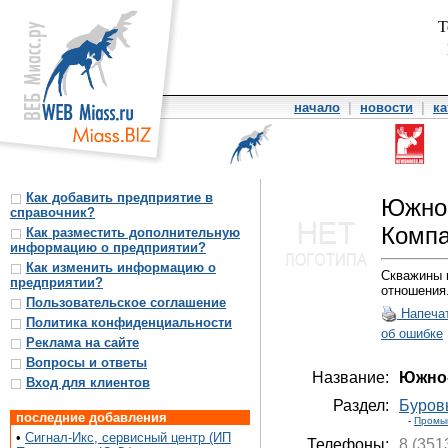
Т
начало
|
новости
|
ка
Как добавить предприятие в
Южно-
справочник?
Комп
Как разместить дополнительную
информацию о предприятии?
Как изменить информацию о
Скважины н
предприятии?
отношения
Пользовательское соглашение
Напеча
Политика конфиденциальности
об ошибке
Реклама на сайте
Вопросы и ответы
Название:
Южно-
Вход для клиентов
Раздел:
Буров
последние добавления
-
Промы
•
Сигнал-Икс, сервисный центр (ИП
Телефоны:
8 (351