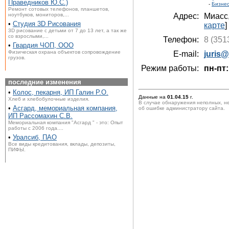
Праведников Ю.С.)
-
Бизне
Ремонт сотовых телефонов, планшетов,
ноутбуков, мониторов,...
Адрес:
Миасс
•
Студия 3D Рисования
карте
]
3D рисование с детьми от 7 до 13 лет, а так же
со взрослыми,...
Телефон:
8 (351
•
Гвардия ЧОП, ООО
Физическая охрана объектов сопровождение
E-mail:
juris
грузов.
Режим работы:
пн-пт:
последние изменения
•
Колос, пекарня, ИП Галин Р.О.
Данные на
01.04.15
г.
Хлеб и хлебобулочные изделия.
В случае обнаружения неполных, н
•
Асгард, мемориальная компания,
об ошибке администратору сайта.
ИП Рассомахин С.В.
Мемориальная компания "Асгард " - это: Опыт
работы с 2006 года....
•
Уралсиб, ПАО
Все виды кредитования, вклады, депозиты,
ПИФЫ.