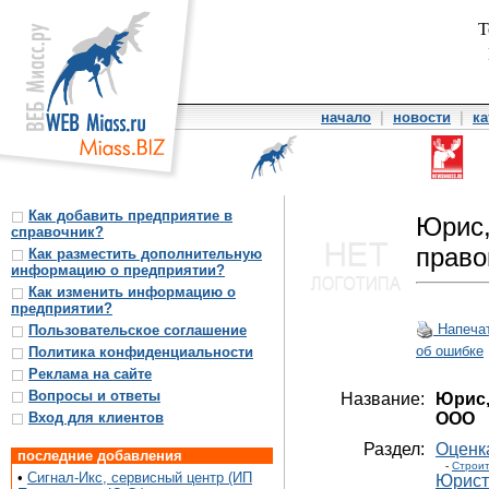
Т
начало
|
новости
|
ка
Как добавить предприятие в
Юрис,
справочник?
право
Как разместить дополнительную
информацию о предприятии?
Как изменить информацию о
предприятии?
Напеча
Пользовательское соглашение
об ошибке
Политика конфиденциальности
Реклама на сайте
Вопросы и ответы
Название:
Юрис,
Вход для клиентов
ООО
Раздел:
Оценк
последние добавления
-
Строит
•
Сигнал-Икс, сервисный центр (ИП
Юристы