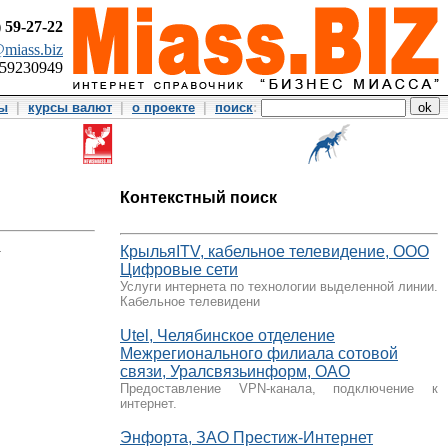
)
59-27-22
miass.biz
359230949
ты
|
курсы валют
|
о проекте
|
поиск
:
Контекстный поиск
.
КрыльяITV, кабельное телевидение, ООО
Цифровые сети
Услуги интернета по технологии выделенной линии.
Кабельное телевидени
Utel, Челябинское отделение
Межрегионального филиала сотовой
связи, Уралсвязьинформ, ОАО
Предоставление VPN-канала, подключение к
интернет.
Энфорта, ЗАО Престиж-Интернет