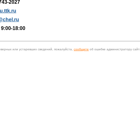
743-2027
.ttk.ru
@chel.ru
 9:00-18:00
еверных или устаревших сведений, пожалуйста,
сообщите
об ошибке администратору сайт