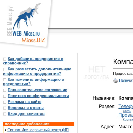
Как добавить предприятие в
Компа
справочник?
Как разместить дополнительную
информацию о предприятии?
Предостав
Как изменить информацию о
Напеча
предприятии?
Пользовательское соглашение
Политика конфиденциальности
Название:
Компа
Реклама на сайте
Раздел:
Телеф
Вопросы и ответы
-
Связь
Вход для клиентов
Прова
-
Компью
последние добавления
Адрес:
Миасс
•
Сигнал-Икс, сервисный центр (ИП