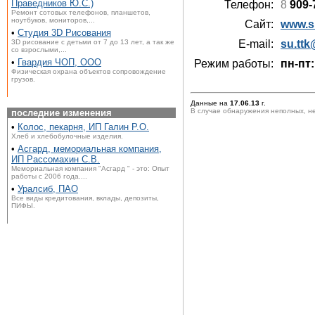
Праведников Ю.С.)
Телефон:
8
909-
Ремонт сотовых телефонов, планшетов,
ноутбуков, мониторов,...
Сайт:
www.su
•
Студия 3D Рисования
3D рисование с детьми от 7 до 13 лет, а так же
E-mail:
su.ttk
со взрослыми,...
•
Гвардия ЧОП, ООО
Режим работы:
пн-пт:
Физическая охрана объектов сопровождение
грузов.
Данные на
17.06.13
г.
В случае обнаружения неполных, н
последние изменения
•
Колос, пекарня, ИП Галин Р.О.
Хлеб и хлебобулочные изделия.
•
Асгард, мемориальная компания,
ИП Рассомахин С.В.
Мемориальная компания "Асгард " - это: Опыт
работы с 2006 года....
•
Уралсиб, ПАО
Все виды кредитования, вклады, депозиты,
ПИФЫ.