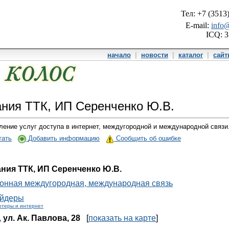
Тел: +7 (3513
E-mail:
info@
ICQ: 
начало
|
новости
|
каталог
|
сай
ния ТТК, ИП Серенченко Ю.В.
ление услуг доступа в интернет, междугородной и международной связи
тать
Добавить информацию
Сообщить об ошибке
ния ТТК, ИП Серенченко Ю.В.
онная междугородная, международная связь
йдеры
теры и интернет
,
ул. Ак. Павлова, 28
[
показать на карте
]