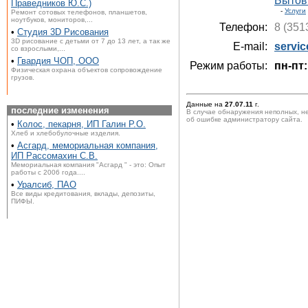
Бытов
Праведников Ю.С.)
-
Услуги
Ремонт сотовых телефонов, планшетов,
ноутбуков, мониторов,...
Телефон:
8 (351
•
Студия 3D Рисования
3D рисование с детьми от 7 до 13 лет, а так же
E-mail:
servic
со взрослыми,...
•
Гвардия ЧОП, ООО
Режим работы:
пн-пт:
Физическая охрана объектов сопровождение
грузов.
Данные на
27.07.11
г.
последние изменения
В случае обнаружения неполных, н
об ошибке администратору сайта.
•
Колос, пекарня, ИП Галин Р.О.
Хлеб и хлебобулочные изделия.
•
Асгард, мемориальная компания,
ИП Рассомахин С.В.
Мемориальная компания "Асгард " - это: Опыт
работы с 2006 года....
•
Уралсиб, ПАО
Все виды кредитования, вклады, депозиты,
ПИФЫ.