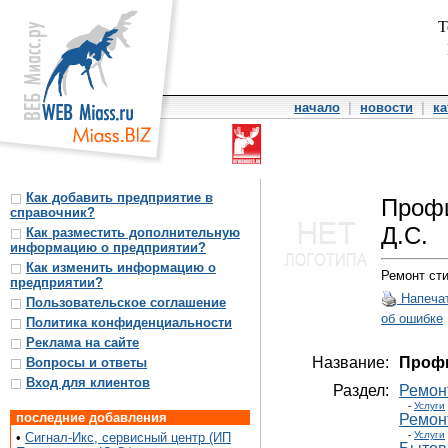
Т
начало
|
новости
|
ка
Как добавить предприятие в
Профи
справочник?
Д.С.
Как разместить дополнительную
информацию о предприятии?
Как изменить информацию о
Ремонт ст
предприятии?
Напеча
Пользовательское соглашение
об ошибке
Политика конфиденциальности
Реклама на сайте
Название:
Профи
Вопросы и ответы
Вход для клиентов
Раздел:
Ремон
-
Услуги
последние добавления
Ремон
-
Услуги
•
Сигнал-Икс, сервисный центр (ИП