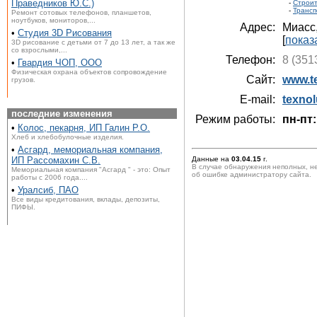
Праведников Ю.С.)
-
Строит
-
Трансп
Ремонт сотовых телефонов, планшетов,
ноутбуков, мониторов,...
Адрес:
Миасс
•
Студия 3D Рисования
[
показ
3D рисование с детьми от 7 до 13 лет, а так же
со взрослыми,...
Телефон:
8 (351
•
Гвардия ЧОП, ООО
Физическая охрана объектов сопровождение
Сайт:
www.t
грузов.
E-mail:
texno
последние изменения
Режим работы:
пн-пт:
•
Колос, пекарня, ИП Галин Р.О.
Хлеб и хлебобулочные изделия.
•
Асгард, мемориальная компания,
ИП Рассомахин С.В.
Данные на
03.04.15
г.
В случае обнаружения неполных, н
Мемориальная компания "Асгард " - это: Опыт
об ошибке администратору сайта.
работы с 2006 года....
•
Уралсиб, ПАО
Все виды кредитования, вклады, депозиты,
ПИФЫ.