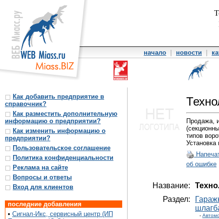
Т
начало
|
новости
|
ка
Как добавить предприятие в
Техн
справочник?
Как разместить дополнительную
информацию о предприятии?
Продажа, и
(секционны
Как изменить информацию о
типов воро
предприятии?
Установка 
Пользовательское соглашение
Напеча
Политика конфиденциальности
об ошибке
Реклама на сайте
Вопросы и ответы
Название:
Техно
Вход для клиентов
Раздел:
Гараж
последние добавления
шлагб
•
Сигнал-Икс, сервисный центр (ИП
-
Автом