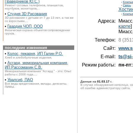
Праведников Ю.С.)
-
Компью
Ремонт сотовых телефонов, планшетов,
-
Связь
ноутбуков, мониторов,...
Хости
•
Студия 3D Рисования
-
Компью
3D рисование с детьми от 7 до 13 лет, а так же
Адреса:
Миасс
со взрослыми,...
карте
]
•
Гвардия ЧОП, ООО
Физическая охрана объектов сопровождение
Миасс
грузов.
Телефон:
8 (351
последние изменения
Сайт:
www.si
•
Колос, пекарня, ИП Галин Р.О.
E-mail:
ts@si-
Хлеб и хлебобулочные изделия.
•
Асгард, мемориальная компания,
Режим работы:
пн-пт:
ИП Рассомахин С.В.
Мемориальная компания "Асгард " - это: Опыт
работы с 2006 года....
•
Уралсиб, ПАО
Данные на
01.03.17
г.
Все виды кредитования, вклады, депозиты,
В случае обнаружения неполных, н
ПИФЫ.
об ошибке администратору сайта.