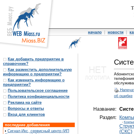
Т
начало
|
новости
|
ка
Как добавить предприятие в
Систе
справочник?
Как разместить дополнительную
информацию о предприятии?
Абонентско
телефония
Как изменить информацию о
обслужива
предприятии?
Напеча
Пользовательское соглашение
об ошибке
Политика конфиденциальности
Реклама на сайте
Вопросы и ответы
Название:
Систе
Вход для клиентов
Раздел:
Компь
-
Компью
последние добавления
Струк
•
Сигнал-Икс, сервисный центр (ИП
(СКС)