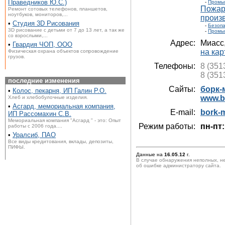
Праведников Ю.С.)
-
Промы
Пожар
Ремонт сотовых телефонов, планшетов,
ноутбуков, мониторов,...
произ
•
Студия 3D Рисования
-
Безопа
3D рисование с детьми от 7 до 13 лет, а так же
-
Промы
со взрослыми,...
Адрес:
Миасс
•
Гвардия ЧОП, ООО
на кар
Физическая охрана объектов сопровождение
грузов.
Телефоны:
8 (351
8 (351
последние изменения
Сайты:
борк-
•
Колос, пекарня, ИП Галин Р.О.
www.b
Хлеб и хлебобулочные изделия.
•
Асгард, мемориальная компания,
E-mail:
bork-
ИП Рассомахин С.В.
Мемориальная компания "Асгард " - это: Опыт
Режим работы:
пн-пт:
работы с 2006 года....
•
Уралсиб, ПАО
Все виды кредитования, вклады, депозиты,
ПИФЫ.
Данные на
16.05.12
г.
В случае обнаружения неполных, н
об ошибке администратору сайта.