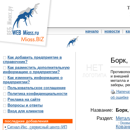
Т
начало
|
новости
|
ка
Как добавить предприятие в
Борк
справочник?
Как разместить дополнительную
информацию о предприятии?
Противопо
и внешней 
Как изменить информацию о
металла и 
предприятии?
заборы, ре
Пользовательское соглашение
Напеча
Политика конфиденциальности
об ошибке
Реклама на сайте
Вопросы и ответы
Название:
Борк,
Вход для клиентов
Раздел:
Метал
последние добавления
-
Промы
Кован
•
Сигнал-Икс, сервисный центр (ИП