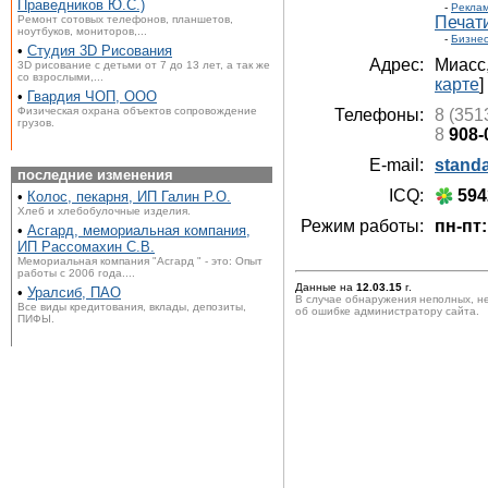
Праведников Ю.С.)
-
Реклам
Ремонт сотовых телефонов, планшетов,
Печати
ноутбуков, мониторов,...
-
Бизне
•
Студия 3D Рисования
Адрес:
Миасс
3D рисование с детьми от 7 до 13 лет, а так же
со взрослыми,...
карте
]
•
Гвардия ЧОП, ООО
Физическая охрана объектов сопровождение
Телефоны:
8 (351
грузов.
8
908-
E-mail:
stand
последние изменения
ICQ:
594
•
Колос, пекарня, ИП Галин Р.О.
Хлеб и хлебобулочные изделия.
Режим работы:
пн-пт:
•
Асгард, мемориальная компания,
ИП Рассомахин С.В.
Мемориальная компания "Асгард " - это: Опыт
работы с 2006 года....
Данные на
12.03.15
г.
•
Уралсиб, ПАО
В случае обнаружения неполных, н
Все виды кредитования, вклады, депозиты,
об ошибке администратору сайта.
ПИФЫ.