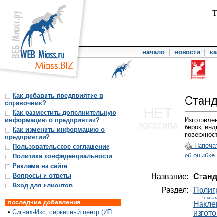
Т
начало
|
новости
|
ка
Как добавить предприятие в
Станд
справочник?
Как разместить дополнительную
информацию о предприятии?
Изготовлен
бирок, ин
Как изменить информацию о
поверхност
предприятии?
Напеча
Пользовательское соглашение
об ошибке
Политика конфиденциальности
Реклама на сайте
Вопросы и ответы
Название:
Станд
Вход для клиентов
Раздел:
Полигр
-
Реклам
последние добавления
Наклей
•
Сигнал-Икс, сервисный центр (ИП
изгот