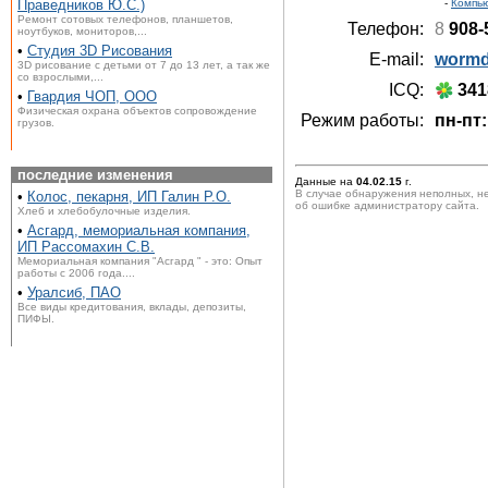
Праведников Ю.С.)
-
Компью
Ремонт сотовых телефонов, планшетов,
Телефон:
8
908-
ноутбуков, мониторов,...
•
Студия 3D Рисования
E-mail:
wormd
3D рисование с детьми от 7 до 13 лет, а так же
со взрослыми,...
ICQ:
341
•
Гвардия ЧОП, ООО
Физическая охрана объектов сопровождение
Режим работы:
пн-пт:
грузов.
последние изменения
Данные на
04.02.15
г.
В случае обнаружения неполных, н
•
Колос, пекарня, ИП Галин Р.О.
об ошибке администратору сайта.
Хлеб и хлебобулочные изделия.
•
Асгард, мемориальная компания,
ИП Рассомахин С.В.
Мемориальная компания "Асгард " - это: Опыт
работы с 2006 года....
•
Уралсиб, ПАО
Все виды кредитования, вклады, депозиты,
ПИФЫ.