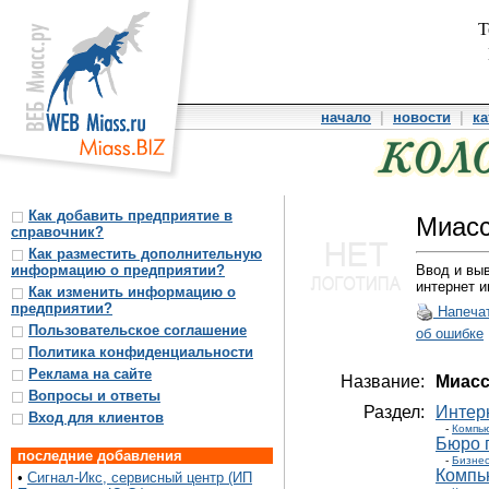
Т
начало
|
новости
|
ка
Как добавить предприятие в
Миас
справочник?
Как разместить дополнительную
информацию о предприятии?
Ввод и выв
интернет и
Как изменить информацию о
предприятии?
Напеча
Пользовательское соглашение
об ошибке
Политика конфиденциальности
Реклама на сайте
Название:
Миасс
Вопросы и ответы
Раздел:
Интер
Вход для клиентов
-
Компью
Бюро 
последние добавления
-
Бизне
Компь
•
Сигнал-Икс, сервисный центр (ИП