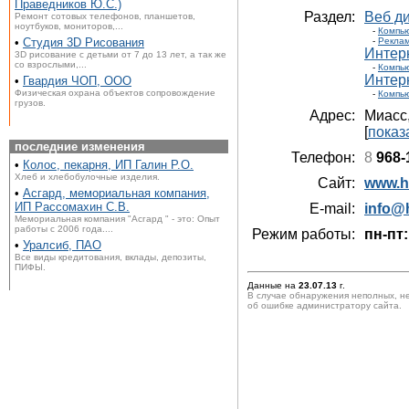
Праведников Ю.С.)
Раздел:
Веб д
Ремонт сотовых телефонов, планшетов,
ноутбуков, мониторов,...
-
Компью
•
Студия 3D Рисования
-
Реклам
Интер
3D рисование с детьми от 7 до 13 лет, а так же
со взрослыми,...
-
Компью
Интер
•
Гвардия ЧОП, ООО
Физическая охрана объектов сопровождение
-
Компью
грузов.
Адрес:
Миасс
[
показ
последние изменения
Телефон:
8
968-
•
Колос, пекарня, ИП Галин Р.О.
Хлеб и хлебобулочные изделия.
Сайт:
www.ho
•
Асгард, мемориальная компания,
ИП Рассомахин С.В.
E-mail:
info@h
Мемориальная компания "Асгард " - это: Опыт
работы с 2006 года....
Режим работы:
пн-пт:
•
Уралсиб, ПАО
Все виды кредитования, вклады, депозиты,
ПИФЫ.
Данные на
23.07.13
г.
В случае обнаружения неполных, н
об ошибке администратору сайта.