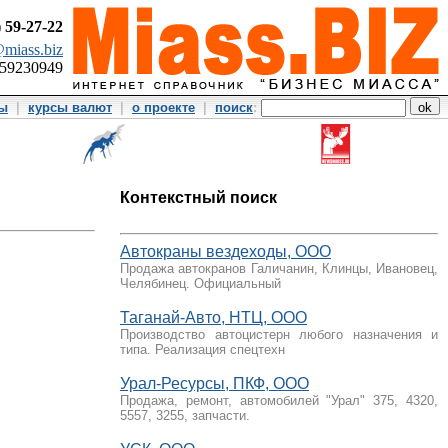
)
59-27-22
miass.biz
359230949
ты
|
курсы валют
|
о проекте
|
поиск
:
Контекстный поиск
Автокраны вездеходы, ООО
Продажа автокранов Галичанин, Клинцы, Ивановец,
Челябинец. Официальный
Таганай-Авто, НТЦ, ООО
Производство автоцистерн любого назначения и
типа. Реализация спецтехн
Урал-Ресурсы, ПКФ, ООО
Продажа, ремонт, автомобилей "Урал" 375, 4320,
5557, 3255, запчасти.