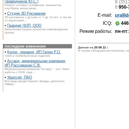
Праведников Ю.С.)
8 (351
Ремонт сотовых телефонов, планшетов,
8
950-
ноутбуков, мониторов,...
•
Студия 3D Рисования
E-mail:
uralli
3D рисование с детьми от 7 до 13 лет, а так же
со взрослыми,...
ICQ:
446
•
Гвардия ЧОП, ООО
Физическая охрана объектов сопровождение
Режим работы:
пн-пт:
грузов.
последние изменения
Данные на
20.06.11
г.
В случае обнаружения неполных, н
•
Колос, пекарня, ИП Галин Р.О.
Хлеб и хлебобулочные изделия.
•
Асгард, мемориальная компания,
ИП Рассомахин С.В.
Мемориальная компания "Асгард " - это: Опыт
работы с 2006 года....
•
Уралсиб, ПАО
Все виды кредитования, вклады, депозиты,
ПИФЫ.