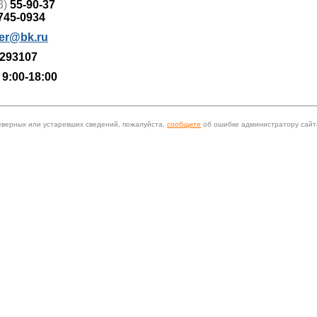
3)
55-90-37
745-0934
der@bk.ru
293107
 9:00-18:00
еверных или устаревших сведений, пожалуйста,
сообщите
об ошибке администратору сайт