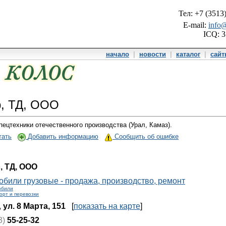
Тел: +7 (3513
E-mail:
info@
ICQ: 
начало
|
новости
|
каталог
|
сай
, ТД, ООО
ецтехники отечественного производства (Урал, Камаз).
тать
Добавить информацию
Сообщить об ошибке
, ТД, ООО
били грузовые - продажа, производство, ремонт
обили
орт и перевозки
,
ул. 8 Марта, 151
[
показать на карте
]
3)
55-25-32