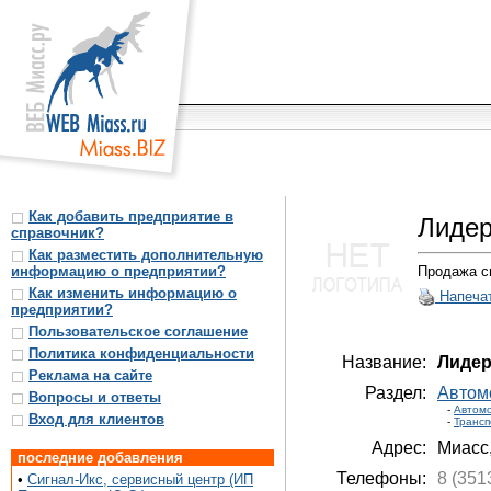
Как добавить предприятие в
Лидер
справочник?
Как разместить дополнительную
информацию о предприятии?
Продажа сп
Как изменить информацию о
Напеча
предприятии?
Пользовательское соглашение
Политика конфиденциальности
Название:
Лидер
Реклама на сайте
Раздел:
Автомо
Вопросы и ответы
-
Автом
Вход для клиентов
-
Трансп
Адрес:
Миасс
последние добавления
Телефоны:
8 (351
•
Сигнал-Икс, сервисный центр (ИП