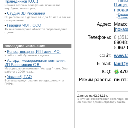
Праведников Ю.С.)
-
Промы
Пищев
Ремонт сотовых телефонов, планшетов,
ноутбуков, мониторов,...
прода
•
Студия 3D Рисования
-
Промы
3D рисование с детьми от 7 до 13 лет, а так же
-
Торгов
со взрослыми,...
Адрес:
Миасс
•
Гвардия ЧОП, ООО
[
показ
Физическая охрана объектов сопровождение
грузов.
Телефоны:
8 (351
89048
последние изменения
8
967-
•
Колос, пекарня, ИП Галин Р.О.
Сайт:
www.la
Хлеб и хлебобулочные изделия.
•
Асгард, мемориальная компания,
E-mail:
laert@
ИП Рассомахин С.В.
Мемориальная компания "Асгард " - это: Опыт
ICQ:
470
работы с 2006 года....
•
Уралсиб, ПАО
Режим работы:
пн-пт:
Все виды кредитования, вклады, депозиты,
ПИФЫ.
Данные на
02.04.15
г.
В случае обнаружения неполных, н
об ошибке администратору сайта.