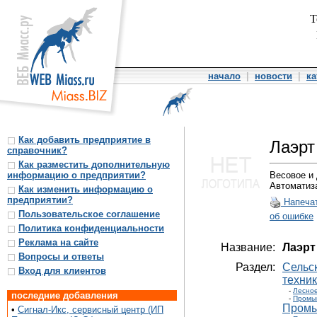
Т
начало
|
новости
|
ка
Как добавить предприятие в
Лаэр
справочник?
Как разместить дополнительную
информацию о предприятии?
Весовое и
Автоматиз
Как изменить информацию о
предприятии?
Напеча
Пользовательское соглашение
об ошибке
Политика конфиденциальности
Реклама на сайте
Название:
Лаэрт
Вопросы и ответы
Раздел:
Сельс
Вход для клиентов
техник
-
Лесное
последние добавления
-
Промы
Промы
•
Сигнал-Икс, сервисный центр (ИП