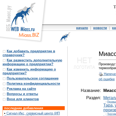
Т
начало
|
новости
|
ка
Как добавить предприятие в
Миас
справочник?
Как разместить дополнительную
информацию о предприятии?
Производс
термообра
Как изменить информацию о
предприятии?
Напеча
Пользовательское соглашение
об ошибке
Политика конфиденциальности
Реклама на сайте
Название:
Миас
Вопросы и ответы
Раздел:
Метал
Вход для клиентов
-
Промы
Тара,
последние добавления
произ
•
Сигнал-Икс, сервисный центр (ИП
-
Торгов