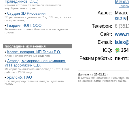
Праведников Ю.С.)
Мебел
Ремонт сотовых телефонов, планшетов,
-
Товары
ноутбуков, мониторов,...
Адрес:
Миасс
•
Студия 3D Рисования
3D рисование с детьми от 7 до 13 лет, а так же
карте
]
со взрослыми,...
•
Гвардия ЧОП, ООО
Телефон:
8 (351
Физическая охрана объектов сопровождение
грузов.
Сайт:
www.m
E-mail:
lalex@
последние изменения
ICQ:
354
•
Колос, пекарня, ИП Галин Р.О.
Хлеб и хлебобулочные изделия.
Режим работы:
пн-пт:
•
Асгард, мемориальная компания,
ИП Рассомахин С.В.
Мемориальная компания "Асгард " - это: Опыт
работы с 2006 года....
Данные на
25.02.11
г.
•
Уралсиб, ПАО
В случае обнаружения неполных, н
об ошибке администратору сайта.
Все виды кредитования, вклады, депозиты,
ПИФЫ.