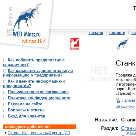
Т
начало
|
новости
|
ка
Как добавить предприятие в
Стан
справочник?
Как разместить дополнительную
информацию о предприятии?
Продажа д
металлооб
Как изменить информацию о
Изготовлен
предприятии?
ворот. Кар
Пользовательское соглашение
станков) и
Политика конфиденциальности
Напеча
Реклама на сайте
об ошибке
Вопросы и ответы
Вход для клиентов
Название:
Станк
последние добавления
Раздел:
Станки
•
Сигнал-Икс, сервисный центр (ИП
-
Промы