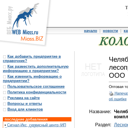
Т
начало
|
новости
|
ка
Как добавить предприятие в
Челяб
справочник?
лесоп
Как разместить дополнительную
информацию о предприятии?
ООО
Как изменить информацию о
предприятии?
Пользовательское соглашение
Оптовая т
Политика конфиденциальности
Напеча
Реклама на сайте
об ошибке
Вопросы и ответы
Вход для клиентов
Название:
Челя
компл
последние добавления
Раздел:
Лесное
•
Сигнал-Икс, сервисный центр (ИП