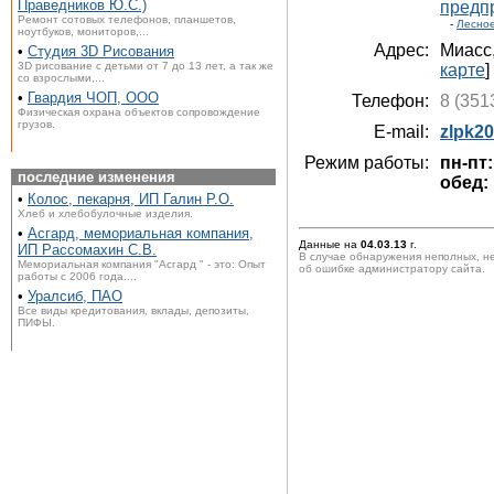
Праведников Ю.С.)
предп
Ремонт сотовых телефонов, планшетов,
-
Лесное
ноутбуков, мониторов,...
Адрес:
Миасс
•
Студия 3D Рисования
3D рисование с детьми от 7 до 13 лет, а так же
карте
]
со взрослыми,...
•
Гвардия ЧОП, ООО
Телефон:
8 (351
Физическая охрана объектов сопровождение
грузов.
E-mail:
zlpk2
Режим работы:
пн-пт:
последние изменения
обед: 
•
Колос, пекарня, ИП Галин Р.О.
Хлеб и хлебобулочные изделия.
•
Асгард, мемориальная компания,
Данные на
04.03.13
г.
ИП Рассомахин С.В.
В случае обнаружения неполных, н
Мемориальная компания "Асгард " - это: Опыт
об ошибке администратору сайта.
работы с 2006 года....
•
Уралсиб, ПАО
Все виды кредитования, вклады, депозиты,
ПИФЫ.