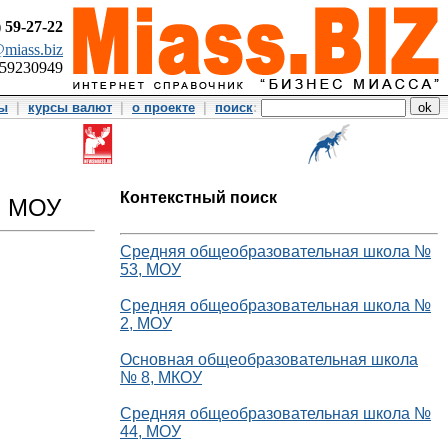
)
59-27-22
miass.biz
359230949
ты
|
курсы валют
|
о проекте
|
поиск
:
Контекстный поиск
, МОУ
Средняя общеобразовательная школа №
53, МОУ
Средняя общеобразовательная школа №
2, МОУ
Основная общеобразовательная школа
№ 8, МКОУ
Средняя общеобразовательная школа №
44, МОУ