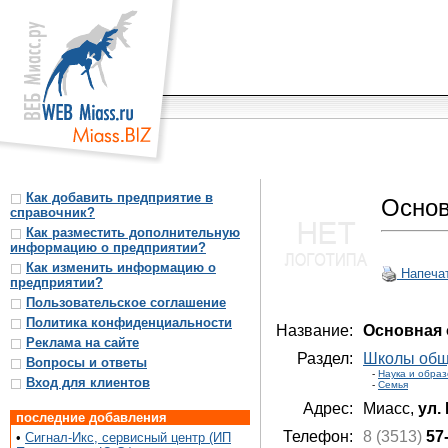
Как добавить предприятие в
Основ
справочник?
Как разместить дополнительную
информацию о предприятии?
Как изменить информацию о
Напеча
предприятии?
Пользовательское соглашение
Политика конфиденциальности
Название:
Основная 
Реклама на сайте
Раздел:
Школы общ
Вопросы и ответы
-
Наука и обра
Вход для клиентов
-
Семья
Адрес:
Миасс,
ул.
последние добавления
Телефон:
8 (3513)
57
•
Сигнал-Икс, сервисный центр (ИП