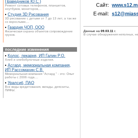
Праведников Ю.С.)
Сайт:
www.s12.mi
Ремонт сотовых телефонов, планшетов,
ноутбуков, мониторов,...
E-mail:
s12@miass
•
Студия 3D Рисования
3D рисование с детьми от 7 до 13 лет, а так же
со взрослыми,...
•
Гвардия ЧОП, ООО
Данные на
09.03.11
г.
Физическая охрана объектов сопровождение
В случае обнаружения неполных, н
грузов.
последние изменения
•
Колос, пекарня, ИП Галин Р.О.
Хлеб и хлебобулочные изделия.
•
Асгард, мемориальная компания,
ИП Рассомахин С.В.
Мемориальная компания "Асгард " - это: Опыт
работы с 2006 года....
•
Уралсиб, ПАО
Все виды кредитования, вклады, депозиты,
ПИФЫ.