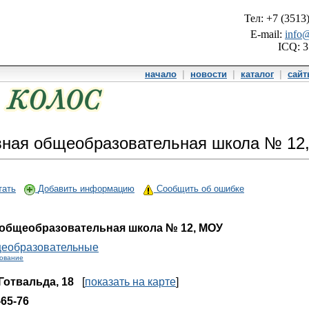
Тел: +7 (3513
E-mail:
info@
ICQ: 
начало
|
новости
|
каталог
|
сай
ная общеобразовательная школа № 12
тать
Добавить информацию
Сообщить об ошибке
общеобразовательная школа № 12, МОУ
еобразовательные
зование
 Готвальда, 18
[
показать на карте
]
-65-76