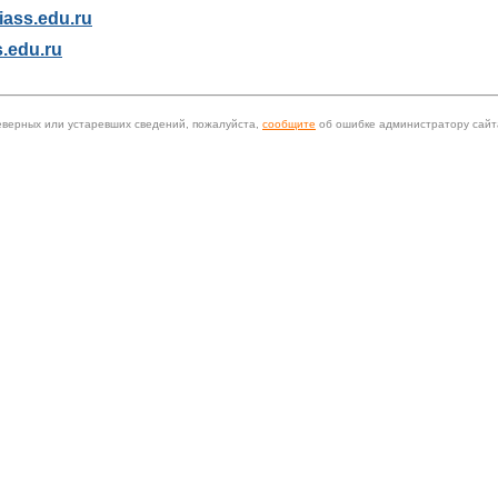
ass.edu.ru
.edu.ru
еверных или устаревших сведений, пожалуйста,
сообщите
об ошибке администратору сайт