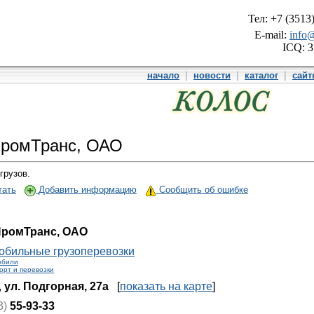
Тел: +7 (3513
E-mail:
info@
ICQ: 
начало
|
новости
|
каталог
|
сай
ПромТранс, ОАО
грузов.
тать
Добавить информацию
Сообщить об ошибке
ромТранс, ОАО
обильные грузоперевозки
обили
орт и перевозки
,
ул. Подгорная, 27а
[
показать на карте
]
3)
55-93-33