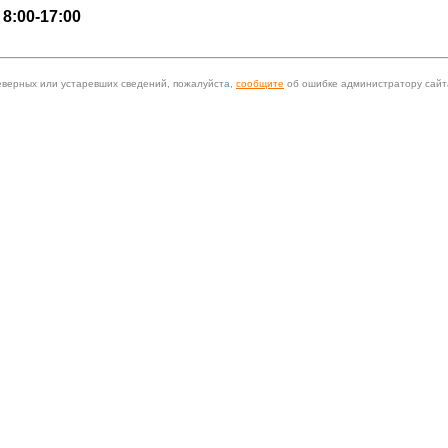
 8:00-17:00
еверных или устаревших сведений, пожалуйста,
сообщите
об ошибке администратору сайт