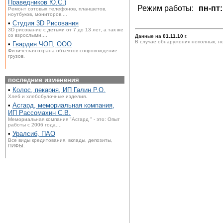
Праведников Ю.С.)
Режим работы:
пн-пт:
Ремонт сотовых телефонов, планшетов,
ноутбуков, мониторов,...
•
Студия 3D Рисования
3D рисование с детьми от 7 до 13 лет, а так же
со взрослыми,...
Данные на
01.11.10
г.
В случае обнаружения неполных, н
•
Гвардия ЧОП, ООО
Физическая охрана объектов сопровождение
грузов.
последние изменения
•
Колос, пекарня, ИП Галин Р.О.
Хлеб и хлебобулочные изделия.
•
Асгард, мемориальная компания,
ИП Рассомахин С.В.
Мемориальная компания "Асгард " - это: Опыт
работы с 2006 года....
•
Уралсиб, ПАО
Все виды кредитования, вклады, депозиты,
ПИФЫ.