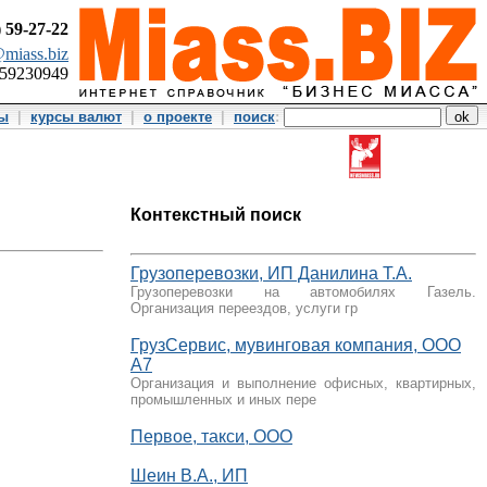
)
59-27-22
miass.biz
359230949
ты
|
курсы валют
|
о проекте
|
поиск
:
Контекстный поиск
Грузоперевозки, ИП Данилина Т.А.
Грузоперевозки на автомобилях Газель.
Организация переездов, услуги гр
ГрузСервис, мувинговая компания, ООО
А7
Организация и выполнение офисных, квартирных,
промышленных и иных пере
Первое, такси, ООО
Шеин В.А., ИП