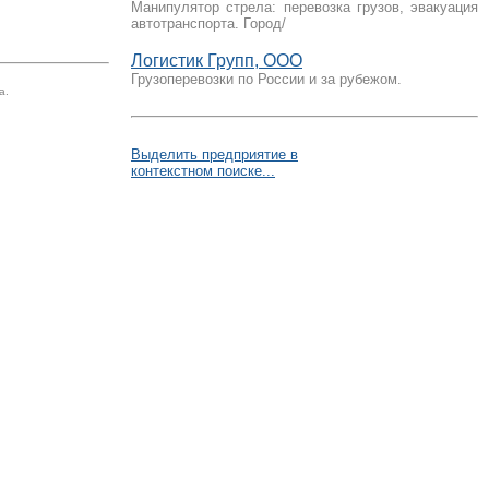
Манипулятор стрела: перевозка грузов, эвакуация
автотранспорта. Город/
Логистик Групп, ООО
Грузоперевозки по России и за рубежом.
а.
Выделить предприятие в
контекстном поиске...