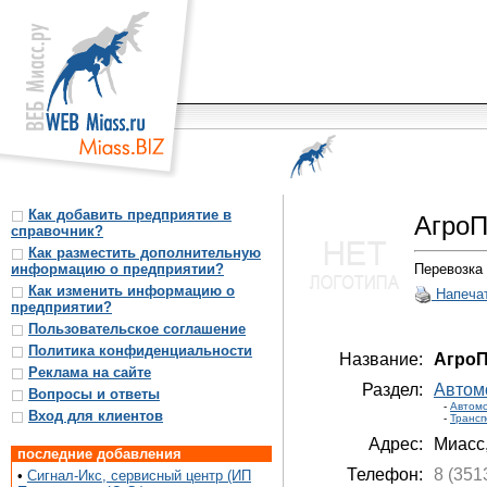
Как добавить предприятие в
Агро
справочник?
Как разместить дополнительную
информацию о предприятии?
Перевозка 
Как изменить информацию о
Напеча
предприятии?
Пользовательское соглашение
Политика конфиденциальности
Название:
АгроП
Реклама на сайте
Раздел:
Автом
Вопросы и ответы
-
Автом
Вход для клиентов
-
Трансп
Адрес:
Миасс
последние добавления
Телефон:
8 (351
•
Сигнал-Икс, сервисный центр (ИП