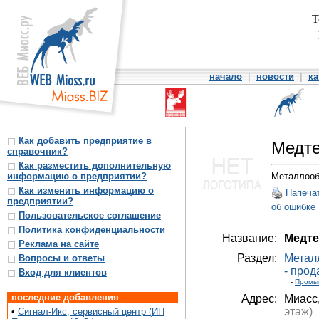
Т
начало
|
новости
|
ка
Как добавить предприятие в
Медт
справочник?
Как разместить дополнительную
информацию о предприятии?
Металлооб
Как изменить информацию о
Напеча
предприятии?
об ошибке
Пользовательское соглашение
Политика конфиденциальности
Название:
Медте
Реклама на сайте
Раздел:
Метал
Вопросы и ответы
- прод
Вход для клиентов
-
Промы
последние добавления
Адрес:
Миасс
этаж)
•
Сигнал-Икс, сервисный центр (ИП