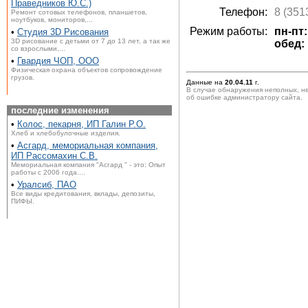
Праведников Ю.С.)
Телефон:
8 (351
Ремонт сотовых телефонов, планшетов,
ноутбуков, мониторов,...
Режим работы:
пн-пт:
•
Студия 3D Рисования
3D рисование с детьми от 7 до 13 лет, а так же
обед: 
со взрослыми,...
•
Гвардия ЧОП, ООО
Физическая охрана объектов сопровождение
грузов.
Данные на
20.04.11
г.
В случае обнаружения неполных, н
об ошибке администратору сайта.
последние изменения
•
Колос, пекарня, ИП Галин Р.О.
Хлеб и хлебобулочные изделия.
•
Асгард, мемориальная компания,
ИП Рассомахин С.В.
Мемориальная компания "Асгард " - это: Опыт
работы с 2006 года....
•
Уралсиб, ПАО
Все виды кредитования, вклады, депозиты,
ПИФЫ.