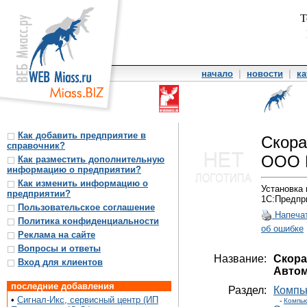
Т
начало
|
новости
|
ка
Как добавить предприятие в
Скора
справочник?
ООО 
Как разместить дополнительную
информацию о предприятии?
Как изменить информацию о
Установка 
предприятии?
1С:Предпр
Пользовательское соглашение
Напеча
Политика конфиденциальности
об ошибке
Реклама на сайте
Вопросы и ответы
Название:
Скора
Вход для клиентов
Автом
последние добавления
Раздел:
Компь
•
Сигнал-Икс, сервисный центр (ИП
-
Компью