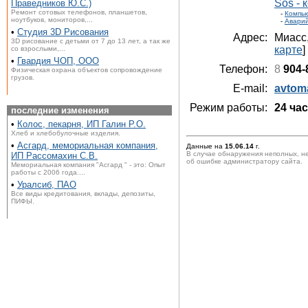
Sos -
Праведников Ю.С.)
Ремонт сотовых телефонов, планшетов,
-
Компью
ноутбуков, мониторов,...
-
Аварий
•
Студия 3D Рисования
Адрес:
Миасс
3D рисование с детьми от 7 до 13 лет, а так же
карте
]
со взрослыми,...
•
Гвардия ЧОП, ООО
Телефон:
8
904-
Физическая охрана объектов сопровождение
грузов.
E-mail:
avtom
Режим работы:
24 ча
последние изменения
•
Колос, пекарня, ИП Галин Р.О.
Хлеб и хлебобулочные изделия.
•
Асгард, мемориальная компания,
Данные на
15.06.14
г.
В случае обнаружения неполных, н
ИП Рассомахин С.В.
об ошибке администратору сайта.
Мемориальная компания "Асгард " - это: Опыт
работы с 2006 года....
•
Уралсиб, ПАО
Все виды кредитования, вклады, депозиты,
ПИФЫ.