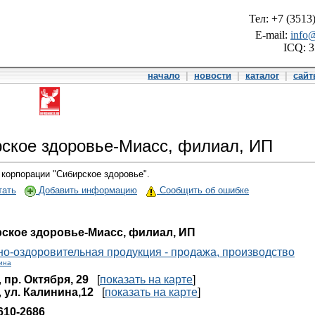
Тел: +7 (3513
E-mail:
info@
ICQ: 
начало
|
новости
|
каталог
|
сай
ское здоровье-Миасс, филиал, ИП
корпорации "Сибирское здоровье".
тать
Добавить информацию
Сообщить об ошибке
ское здоровье-Миасс, филиал, ИП
но-оздоровительная продукция - продажа, производство
ина
,
пр. Октября, 29
[
показать на карте
]
,
ул. Калинина,12
[
показать на карте
]
610-2686