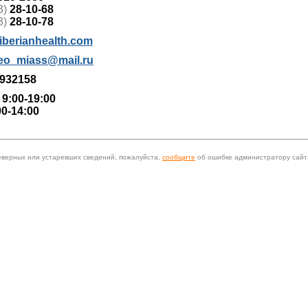
3)
28-10-68
3)
28-10-78
iberianhealth.com
leo_miass@mail.ru
932158
 9:00-19:00
00-14:00
еверных или устаревших сведений, пожалуйста,
сообщите
об ошибке администратору сайт