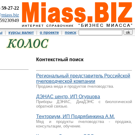
)
59-27-22
miass.biz
359230949
ты
|
курсы валют
|
о проекте
|
поиск
:
Контекстный поиск
Региональный представитель Российской
пчеловодческой компании
Продажа меда и продуктов пчеловодства.
ДЭНАС центр, ИП Огурцова
Приборы ДЭНАС, ДиаДЭНС c биологической
обратной связью.
Тенториум, ИП Подрябинкина А.М.
Мед и продукты пчеловодства - продажа,
консультации, обучение.