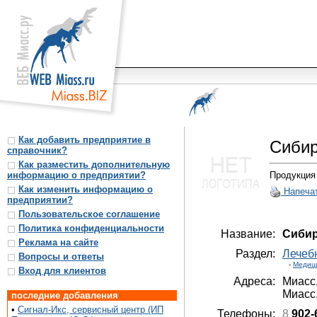
Как добавить предприятие в
Сибир
справочник?
Как разместить дополнительную
информацию о предприятии?
Продукция 
Как изменить информацию о
Напеча
предприятии?
Пользовательское соглашение
Политика конфиденциальности
Название:
Сибир
Реклама на сайте
Раздел:
Лечеб
Вопросы и ответы
-
Медиц
Вход для клиентов
Адреса:
Миасс
Миасс
последние добавления
•
Сигнал-Икс, сервисный центр (ИП
Телефоны:
8
902-