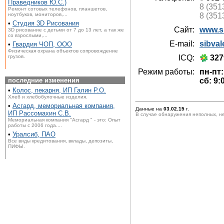
Праведников Ю.С.)
8 (351
Ремонт сотовых телефонов, планшетов,
ноутбуков, мониторов,...
8 (351
•
Студия 3D Рисования
Сайт:
www.s
3D рисование с детьми от 7 до 13 лет, а так же
со взрослыми,...
E-mail:
sibva
•
Гвардия ЧОП, ООО
Физическая охрана объектов сопровождение
грузов.
ICQ:
327
Режим работы:
пн-пт:
последние изменения
сб: 9:
•
Колос, пекарня, ИП Галин Р.О.
Хлеб и хлебобулочные изделия.
•
Асгард, мемориальная компания,
Данные на
03.02.15
г.
ИП Рассомахин С.В.
В случае обнаружения неполных, н
Мемориальная компания "Асгард " - это: Опыт
работы с 2006 года....
•
Уралсиб, ПАО
Все виды кредитования, вклады, депозиты,
ПИФЫ.