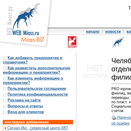
Т
начало
|
новости
|
ка
Как добавить предприятие в
Челяб
справочник?
отдел
Как разместить дополнительную
информацию о предприятии?
фили
Как изменить информацию о
предприятии?
Пользовательское соглашение
РКО юрлиц
физлиц, ве
Политика конфиденциальности
переводы,
Реклама на сайте
по пласт. 
Вопросы и ответы
Социальна
счетов.
Вход для клиентов
Напеча
последние добавления
об ошибке
•
Сигнал-Икс, сервисный центр (ИП