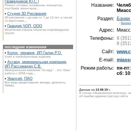
Праведников Ю.С.)
Название:
Челяб
Ремонт сотовых телефонов, планшетов,
ноутбуков, мониторов,...
Миасс
•
Студия 3D Рисования
3D рисование с детьми от 7 до 13 лет, а так же
Раздел:
Банки
со взрослыми,...
-
Бизне
•
Гвардия ЧОП, ООО
Адрес:
Миасс
Физическая охрана объектов сопровождение
грузов.
Телефоны:
8 (351
8 (351
последние изменения
Сайт:
www.ch
•
Колос, пекарня, ИП Галин Р.О.
Хлеб и хлебобулочные изделия.
E-mail:
miass
•
Асгард, мемориальная компания,
ИП Рассомахин С.В.
Режим работы:
пн-пт:
Мемориальная компания "Асгард " - это: Опыт
сб: 10
работы с 2006 года....
•
Уралсиб, ПАО
Все виды кредитования, вклады, депозиты,
ПИФЫ.
Данные на
13.08.19
г.
В случае обнаружения неполных, н
об ошибке администратору сайта.