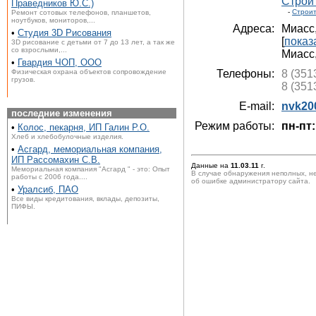
Строи
Праведников Ю.С.)
-
Строит
Ремонт сотовых телефонов, планшетов,
ноутбуков, мониторов,...
Адреса:
Миасс
•
Студия 3D Рисования
[
показ
3D рисование с детьми от 7 до 13 лет, а так же
со взрослыми,...
Миасс
•
Гвардия ЧОП, ООО
Физическая охрана объектов сопровождение
Телефоны:
8 (351
грузов.
8 (351
E-mail:
nvk20
последние изменения
Режим работы:
пн-пт:
•
Колос, пекарня, ИП Галин Р.О.
Хлеб и хлебобулочные изделия.
•
Асгард, мемориальная компания,
ИП Рассомахин С.В.
Данные на
11.03.11
г.
Мемориальная компания "Асгард " - это: Опыт
В случае обнаружения неполных, н
работы с 2006 года....
об ошибке администратору сайта.
•
Уралсиб, ПАО
Все виды кредитования, вклады, депозиты,
ПИФЫ.