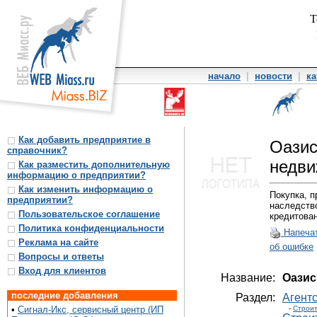
Т
начало
|
новости
|
ка
Как добавить предприятие в
Оазис
справочник?
недв
Как разместить дополнительную
информацию о предприятии?
Как изменить информацию о
Покупка, п
предприятии?
наследство
Пользовательское соглашение
кредитован
Политика конфиденциальности
Напеча
Реклама на сайте
об ошибке
Вопросы и ответы
Вход для клиентов
Название:
Оазис
последние добавления
Раздел:
Агент
•
Сигнал-Икс, сервисный центр (ИП
-
Строит