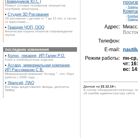
Праведников Ю.С.)
произ
Ремонт сотовых телефонов, планшетов,
-
Товары
ноутбуков, мониторов,...
Компак
•
Студия 3D Рисования
-
Компью
3D рисование с детьми от 7 до 13 лет, а так же
-
Товары
со взрослыми,...
Адрес:
Миасс
•
Гвардия ЧОП, ООО
Физическая охрана объектов сопровождение
Восток
грузов.
Телефон:
E-mail:
nautil
последние изменения
•
Колос, пекарня, ИП Галин Р.О.
Режим работы:
пн-ср,
Хлеб и хлебобулочные изделия.
чт: 16
•
Асгард, мемориальная компания,
вс: 14
ИП Рассомахин С.В.
Мемориальная компания "Асгард " - это: Опыт
работы с 2006 года....
•
Уралсиб, ПАО
Данные на
22.12.14
г.
Все виды кредитования, вклады, депозиты,
В случае обнаружения неполных, н
ПИФЫ.
об ошибке администратору сайта.