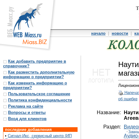
Т
начало
|
новости
|
ка
Как добавить предприятие в
Наути
справочник?
магаз
Как разместить дополнительную
информацию о предприятии?
Как изменить информацию о
Лицензионн
предприятии?
Напеча
Пользовательское соглашение
об ошибке
Политика конфиденциальности
Реклама на сайте
Название:
Наути
Вопросы и ответы
Агеева
Вход для клиентов
Раздел:
Видеок
последние добавления
-
Товары
Аудио-
•
Сигнал-Икс, сервисный центр (ИП