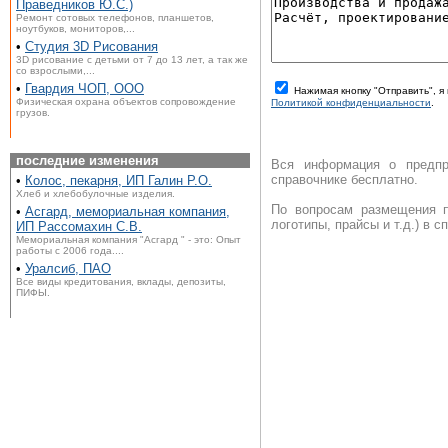
Праведников Ю.С.)
Ремонт сотовых телефонов, планшетов,
ноутбуков, мониторов,...
•
Студия 3D Рисования
3D рисование с детьми от 7 до 13 лет, а так же
со взрослыми,...
•
Гвардия ЧОП, ООО
Нажимая кнопку "Отправить", 
Физическая охрана объектов сопровождение
Политикой конфиденциальности
.
грузов.
последние изменения
Вся информация о предпр
справочнике бесплатно.
•
Колос, пекарня, ИП Галин Р.О.
Хлеб и хлебобулочные изделия.
По вопросам размещения п
•
Асгард, мемориальная компания,
логотипы, прайсы и т.д.) в 
ИП Рассомахин С.В.
Мемориальная компания "Асгард " - это: Опыт
работы с 2006 года....
•
Уралсиб, ПАО
Все виды кредитования, вклады, депозиты,
ПИФЫ.