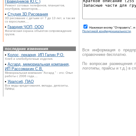
Праведников Ю.С.)
Ремонт сотовых телефонов, планшетов,
ноутбуков, мониторов,...
•
Студия 3D Рисования
3D рисование с детьми от 7 до 13 лет, а так же
со взрослыми,...
•
Гвардия ЧОП, ООО
Нажимая кнопку "Отправить", 
Физическая охрана объектов сопровождение
Политикой конфиденциальности
.
грузов.
последние изменения
Вся информация о предпр
справочнике бесплатно.
•
Колос, пекарня, ИП Галин Р.О.
Хлеб и хлебобулочные изделия.
По вопросам размещения п
•
Асгард, мемориальная компания,
логотипы, прайсы и т.д.) в 
ИП Рассомахин С.В.
Мемориальная компания "Асгард " - это: Опыт
работы с 2006 года....
•
Уралсиб, ПАО
Все виды кредитования, вклады, депозиты,
ПИФЫ.