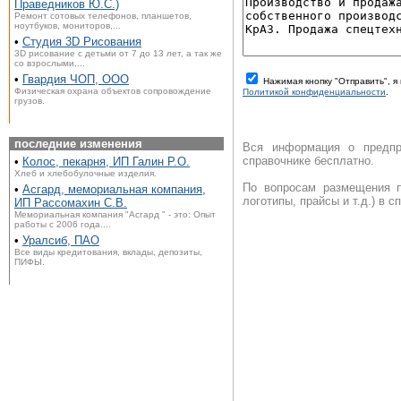
Праведников Ю.С.)
Ремонт сотовых телефонов, планшетов,
ноутбуков, мониторов,...
•
Студия 3D Рисования
3D рисование с детьми от 7 до 13 лет, а так же
со взрослыми,...
•
Гвардия ЧОП, ООО
Нажимая кнопку "Отправить", 
Физическая охрана объектов сопровождение
Политикой конфиденциальности
.
грузов.
последние изменения
Вся информация о предпр
справочнике бесплатно.
•
Колос, пекарня, ИП Галин Р.О.
Хлеб и хлебобулочные изделия.
По вопросам размещения п
•
Асгард, мемориальная компания,
логотипы, прайсы и т.д.) в 
ИП Рассомахин С.В.
Мемориальная компания "Асгард " - это: Опыт
работы с 2006 года....
•
Уралсиб, ПАО
Все виды кредитования, вклады, депозиты,
ПИФЫ.