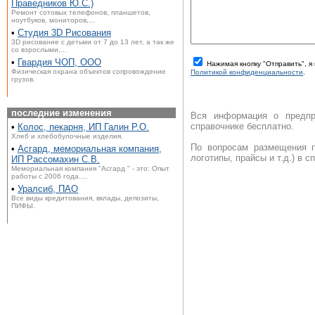
Праведников Ю.С.)
Ремонт сотовых телефонов, планшетов,
ноутбуков, мониторов,...
•
Студия 3D Рисования
3D рисование с детьми от 7 до 13 лет, а так же
со взрослыми,...
•
Гвардия ЧОП, ООО
Нажимая кнопку "Отправить", 
Физическая охрана объектов сопровождение
Политикой конфиденциальности
.
грузов.
последние изменения
Вся информация о предпр
справочнике бесплатно.
•
Колос, пекарня, ИП Галин Р.О.
Хлеб и хлебобулочные изделия.
По вопросам размещения п
•
Асгард, мемориальная компания,
логотипы, прайсы и т.д.) в 
ИП Рассомахин С.В.
Мемориальная компания "Асгард " - это: Опыт
работы с 2006 года....
•
Уралсиб, ПАО
Все виды кредитования, вклады, депозиты,
ПИФЫ.