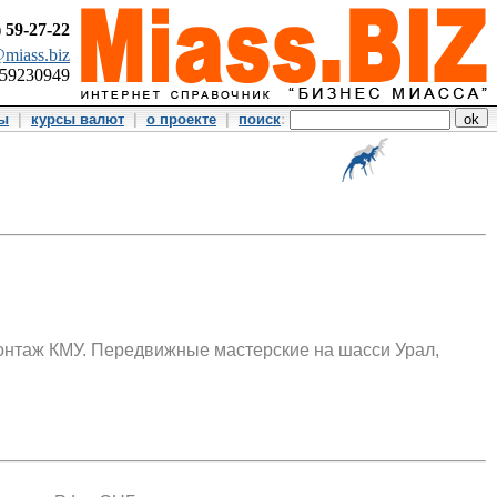
)
59-27-22
miass.biz
359230949
ты
|
курсы валют
|
о проекте
|
поиск
:
онтаж КМУ. Передвижные мастерские на шасси Урал,