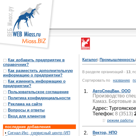
Каталог
:
Промышленность
Как добавить предприятие в
справочник?
Как разместить дополнительную
В разделе организаций -
13
, п
информацию о предприятии?
Сортировать по
названию
п
Как изменить информацию о
предприятии?
1.
АвтоСпецВан, ООО
Пользовательское соглашение
Производство спец
Политика конфиденциальности
Камаз. Бортовые а
Реклама на сайте
Адрес: Тургоякское
Вопросы и ответы
Телефон:
8 (3513)
Вход для клиентов
режим работы
последние добавления
2.
Вектор, НПО
•
Сигнал-Икс, сервисный центр (ИП