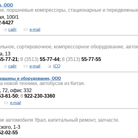
р, ООО
ые, поршневые компрессоры, стационарные и передвижные
ая, 100/1
2-6427
сайт
e-mail
ельное, сортировочное, компрессорное оборудование, авто
а, 13
55-77-21
;
8 (3513)
55-77-44
;
8 (3513)
55-77-55
сайт
e-mail
ICQ
 машины и оборудование, ООО
 новой техники, автобусов из Китая.
, 72, офис 332
53-61-50
;
8
922-230-3360
e-mail
зе автомобиля Урал, капитальный ремонт, запчасти.
кого, 1-3
52-02-55