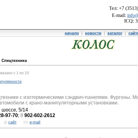
Тел: +7 (3513
E-mail:
info@
ICQ: 
начало
|
новости
|
каталог
|
сай
: Спецтехника
оказано с 1 по 10
опулярности
техники с изотермическими сэндвич-панелями. Фургоны. М
втомобили с крано-манипуляторными установками.
 шоссе, 5/14
28-97-70
;
8
902-602-2612
сайт
e-mail