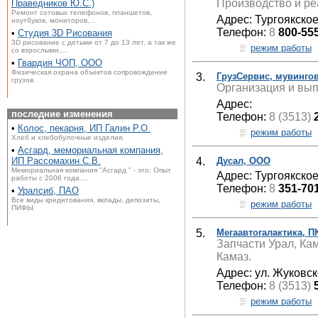
Производство и ре
Праведников Ю.С.)
Ремонт сотовых телефонов, планшетов,
Адрес: Тургоякское
ноутбуков, мониторов,...
Телефон:
8
800-55
•
Студия 3D Рисования
3D рисование с детьми от 7 до 13 лет, а так же
режим работы
со взрослыми,...
•
Гвардия ЧОП, ООО
Физическая охрана объектов сопровождение
3.
ГрузСервис, мувинго
грузов.
Организация и вып
Адрес:
последние изменения
Телефон:
8 (3513)
•
Колос, пекарня, ИП Галин Р.О.
режим работы
Хлеб и хлебобулочные изделия.
•
Асгард, мемориальная компания,
4.
Дусал, ООО
ИП Рассомахин С.В.
Мемориальная компания "Асгард " - это: Опыт
Адрес: Тургоякское
работы с 2006 года....
Телефон:
8
351-70
•
Уралсиб, ПАО
Все виды кредитования, вклады, депозиты,
режим работы
ПИФЫ.
5.
Мегаавтогалактика, 
Запчасти Урал, Ка
Камаз.
Адрес: ул. Жуковск
Телефон:
8 (3513)
режим работы