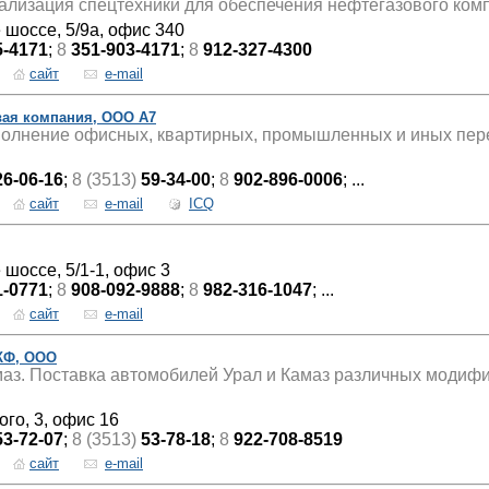
ализация спецтехники для обеспечения нефтегазового ком
 шоссе, 5/9а, офис 340
5-4171
;
8
351-903-4171
;
8
912-327-4300
сайт
e-mail
вая компания, ООО А7
олнение офисных, квартирных, промышленных и иных перево
26-06-16
;
8 (3513)
59-34-00
;
8
902-896-0006
; ...
сайт
e-mail
ICQ
 шоссе, 5/1-1, офис 3
1-0771
;
8
908-092-9888
;
8
982-316-1047
; ...
сайт
e-mail
ПКФ, ООО
маз. Поставка автомобилей Урал и Камаз различных модифи
ого, 3, офис 16
53-72-07
;
8 (3513)
53-78-18
;
8
922-708-8519
сайт
e-mail