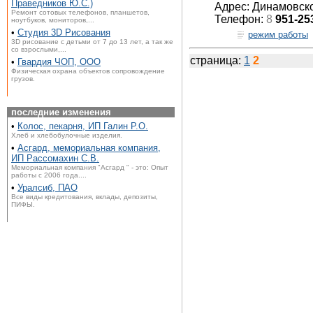
Праведников Ю.С.)
Адрес: Динамовско
Ремонт сотовых телефонов, планшетов,
Телефон:
8
951-25
ноутбуков, мониторов,...
•
Студия 3D Рисования
режим работы
3D рисование с детьми от 7 до 13 лет, а так же
со взрослыми,...
страница:
1
2
•
Гвардия ЧОП, ООО
Физическая охрана объектов сопровождение
грузов.
последние изменения
•
Колос, пекарня, ИП Галин Р.О.
Хлеб и хлебобулочные изделия.
•
Асгард, мемориальная компания,
ИП Рассомахин С.В.
Мемориальная компания "Асгард " - это: Опыт
работы с 2006 года....
•
Уралсиб, ПАО
Все виды кредитования, вклады, депозиты,
ПИФЫ.