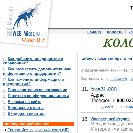
Т
начало
|
новости
|
ка
Каталог
:
Компьютеры и ин
Как добавить предприятие в
справочник?
Как разместить дополнительную
В разделе организаций -
12
, п
информацию о предприятии?
Сортировать по
названию
п
Как изменить информацию о
предприятии?
11.
Урал 74, ООО
Пользовательское соглашение
Адрес:
Политика конфиденциальности
Телефон:
8
900-02
Реклама на сайте
сайт
e-ma
Вопросы и ответы
Вход для клиентов
12.
Эверест, веб-студия
Веб-дизайн, дизай
последние добавления
Интернет-магазины
•
Сигнал-Икс, сервисный центр (ИП