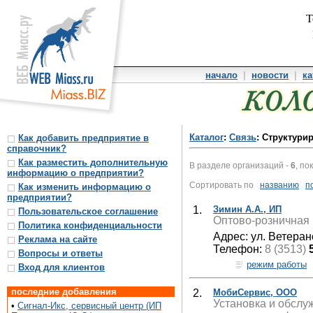
Т
начало
|
новости
|
ка
Каталог
:
Связь
: Структури
Как добавить предприятие в
справочник?
Как разместить дополнительную
В разделе организаций -
6
, по
информацию о предприятии?
Сортировать по
названию
п
Как изменить информацию о
предприятии?
1.
Зимин А.А., ИП
Пользовательское соглашение
Оптово-розничная 
Политика конфиденциальности
Адрес: ул. Ветеран
Реклама на сайте
Телефон:
8 (3513)
Вопросы и ответы
режим работы
Вход для клиентов
последние добавления
2.
МобиСервис, ООО
Установка и обслу
•
Сигнал-Икс, сервисный центр (ИП