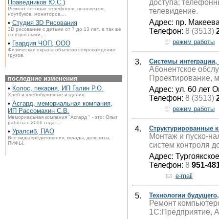
доступа; телефонн
Праведников Ю.С.)
Ремонт сотовых телефонов, планшетов,
телевидение.
ноутбуков, мониторов,...
Адрес: пр. Макеева,
•
Студия 3D Рисования
3D рисование с детьми от 7 до 13 лет, а так же
Телефон:
8 (3513)
со взрослыми,...
режим работы
•
Гвардия ЧОП, ООО
Физическая охрана объектов сопровождение
грузов.
3.
Системы интеграции,
Абонентское обслу
Проектирование, м
последние изменения
•
Колос, пекарня, ИП Галин Р.О.
Адрес: ул. 60 лет О
Хлеб и хлебобулочные изделия.
Телефон:
8 (3513)
•
Асгард, мемориальная компания,
режим работы
ИП Рассомахин С.В.
Мемориальная компания "Асгард " - это: Опыт
работы с 2006 года....
4.
Структурированные 
•
Уралсиб, ПАО
Монтаж и пуско-на
Все виды кредитования, вклады, депозиты,
ПИФЫ.
систем контроля д
Адрес: Тургоякское
Телефон:
8
951-48
e-mail
5.
Технологии будущего
Ремонт компьютеро
1С:Предприятие, As