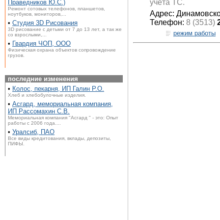
учёта ТС.
Праведников Ю.С.)
Ремонт сотовых телефонов, планшетов,
Адрес: Динамовско
ноутбуков, мониторов,...
Телефон:
8 (3513)
•
Студия 3D Рисования
3D рисование с детьми от 7 до 13 лет, а так же
режим работы
со взрослыми,...
•
Гвардия ЧОП, ООО
Физическая охрана объектов сопровождение
грузов.
последние изменения
•
Колос, пекарня, ИП Галин Р.О.
Хлеб и хлебобулочные изделия.
•
Асгард, мемориальная компания,
ИП Рассомахин С.В.
Мемориальная компания "Асгард " - это: Опыт
работы с 2006 года....
•
Уралсиб, ПАО
Все виды кредитования, вклады, депозиты,
ПИФЫ.