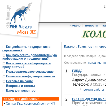
Т
начало
|
новости
|
ка
Каталог
:
Транспорт и пере
Как добавить предприятие в
справочник?
Как разместить дополнительную
В разделе организаций -
2
, по
информацию о предприятии?
Сортировать по
названию
п
Как изменить информацию о
предприятии?
1.
ГИБДД
Пользовательское соглашение
Государственная и
Политика конфиденциальности
Адрес: Динамовско
Реклама на сайте
Телефон:
8 (3513)
Вопросы и ответы
режим работы
Вход для клиентов
последние добавления
2.
РЭО ГИБДД УВД по г.
Приём экзаменов, 
•
Сигнал-Икс, сервисный центр (ИП