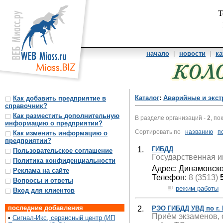
Т
начало
|
новости
|
ка
Каталог
:
Аварийные и экс
Как добавить предприятие в
справочник?
Как разместить дополнительную
В разделе организаций -
2
, по
информацию о предприятии?
Сортировать по
названию
п
Как изменить информацию о
предприятии?
1.
ГИБДД
Пользовательское соглашение
Государственная и
Политика конфиденциальности
Адрес: Динамовско
Реклама на сайте
Телефон:
8 (3513)
Вопросы и ответы
режим работы
Вход для клиентов
последние добавления
2.
РЭО ГИБДД УВД по г.
Приём экзаменов, 
•
Сигнал-Икс, сервисный центр (ИП