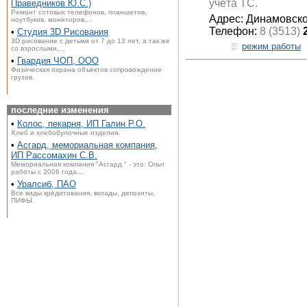
учёта ТС.
Праведников Ю.С.)
Ремонт сотовых телефонов, планшетов,
Адрес: Динамовско
ноутбуков, мониторов,...
Телефон:
8 (3513)
•
Студия 3D Рисования
3D рисование с детьми от 7 до 13 лет, а так же
режим работы
со взрослыми,...
•
Гвардия ЧОП, ООО
Физическая охрана объектов сопровождение
грузов.
последние изменения
•
Колос, пекарня, ИП Галин Р.О.
Хлеб и хлебобулочные изделия.
•
Асгард, мемориальная компания,
ИП Рассомахин С.В.
Мемориальная компания "Асгард " - это: Опыт
работы с 2006 года....
•
Уралсиб, ПАО
Все виды кредитования, вклады, депозиты,
ПИФЫ.