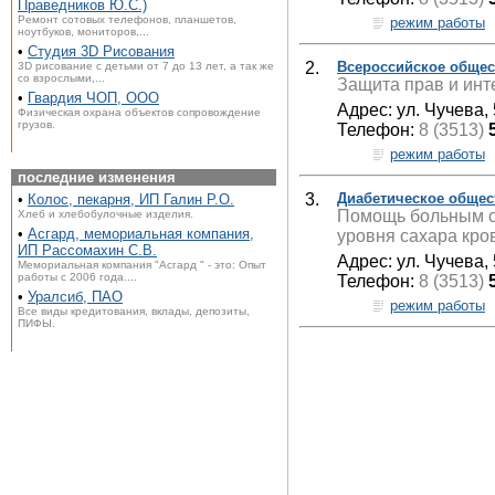
Праведников Ю.С.)
Ремонт сотовых телефонов, планшетов,
режим работы
ноутбуков, мониторов,...
•
Студия 3D Рисования
2.
Всероссийское общес
3D рисование с детьми от 7 до 13 лет, а так же
со взрослыми,...
Защита прав и инт
•
Гвардия ЧОП, ООО
Адрес: ул. Чучева, 
Физическая охрана объектов сопровождение
грузов.
Телефон:
8 (3513)
режим работы
последние изменения
3.
Диабетическое обще
•
Колос, пекарня, ИП Галин Р.О.
Помощь больным с
Хлеб и хлебобулочные изделия.
•
Асгард, мемориальная компания,
уровня сахара кров
ИП Рассомахин С.В.
Адрес: ул. Чучева, 
Мемориальная компания "Асгард " - это: Опыт
работы с 2006 года....
Телефон:
8 (3513)
•
Уралсиб, ПАО
режим работы
Все виды кредитования, вклады, депозиты,
ПИФЫ.