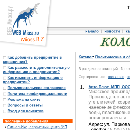
Т
начало
|
новости
|
ка
Каталог
:
Политические и о
Как добавить предприятие в
справочник?
Как разместить дополнительную
В разделе организаций -
3
, по
информацию о предприятии?
Сортировать по
названию
п
Как изменить информацию о
предприятии?
1.
Авто Плюс, МПП, ОО
Пользовательское соглашение
Миасское производ
Политика конфиденциальности
Производство авто
Реклама на сайте
утеплителей, ковр
Вопросы и ответы
нанесение флексоп
Вход для клиентов
воды, пластиковые
полипропилена и 
последние добавления
Адрес: ул. Паркова
•
Сигнал-Икс, сервисный центр (ИП
Телефон:
8 (3513)