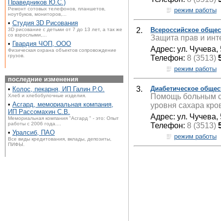
Праведников Ю.С.)
Ремонт сотовых телефонов, планшетов,
режим работы
ноутбуков, мониторов,...
•
Студия 3D Рисования
2.
Всероссийское общес
3D рисование с детьми от 7 до 13 лет, а так же
со взрослыми,...
Защита прав и инт
•
Гвардия ЧОП, ООО
Адрес: ул. Чучева, 
Физическая охрана объектов сопровождение
грузов.
Телефон:
8 (3513)
режим работы
последние изменения
3.
Диабетическое обще
•
Колос, пекарня, ИП Галин Р.О.
Помощь больным с
Хлеб и хлебобулочные изделия.
•
Асгард, мемориальная компания,
уровня сахара кров
ИП Рассомахин С.В.
Адрес: ул. Чучева, 
Мемориальная компания "Асгард " - это: Опыт
работы с 2006 года....
Телефон:
8 (3513)
•
Уралсиб, ПАО
режим работы
Все виды кредитования, вклады, депозиты,
ПИФЫ.