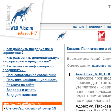
Т
начало
|
новости
|
ка
Каталог
:
Политические и о
Как добавить предприятие в
справочник?
Как разместить дополнительную
В разделе организаций -
3
, по
информацию о предприятии?
Сортировать по
названию
п
Как изменить информацию о
предприятии?
1.
Авто Плюс, МПП, ОО
Пользовательское соглашение
Миасское производ
Политика конфиденциальности
Производство авто
Реклама на сайте
утеплителей, ковр
Вопросы и ответы
нанесение флексоп
Вход для клиентов
воды, пластиковые
полипропилена и 
последние добавления
Адрес: ул. Паркова
•
Сигнал-Икс, сервисный центр (ИП
Телефон:
8 (3513)