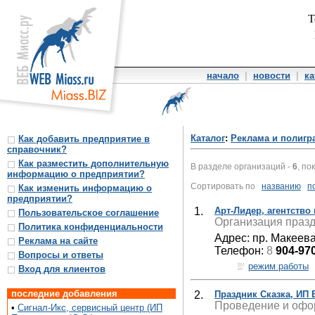
Т
начало
|
новости
|
ка
Каталог
:
Реклама и полигр
Как добавить предприятие в
справочник?
Как разместить дополнительную
В разделе организаций -
6
, по
информацию о предприятии?
Сортировать по
названию
п
Как изменить информацию о
предприятии?
1.
Арт-Лидер, агентство
Пользовательское соглашение
Организация празд
Политика конфиденциальности
Адрес: пр. Макеева
Реклама на сайте
Телефон:
8
904-97
Вопросы и ответы
режим работы
Вход для клиентов
последние добавления
2.
Праздник Сказка, ИП
Проведение и офо
•
Сигнал-Икс, сервисный центр (ИП