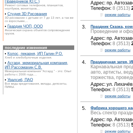
Праведников Ю.С.)
Адрес: пр. Автозав
Ремонт сотовых телефонов, планшетов,
Телефон:
8 (3513)
ноутбуков, мониторов,...
•
Студия 3D Рисования
режим работы
3D рисование с детьми от 7 до 13 лет, а так же
со взрослыми,...
•
Гвардия ЧОП, ООО
3.
Праздник Сказка, ко
Физическая охрана объектов сопровождение
Проведение и офо
грузов.
Адрес: пр. Автозав
Телефон:
8 (3513)
последние изменения
режим работы
•
Колос, пекарня, ИП Галин Р.О.
Хлеб и хлебобулочные изделия.
4.
Праздничная затея, И
•
Асгард, мемориальная компания,
Карнавальная прод
ИП Рассомахин С.В.
авто, артисты, вед
Мемориальная компания "Асгард " - это: Опыт
работы с 2006 года....
торжества, провед
•
Уралсиб, ПАО
Адрес: ул. Лихачёв
Все виды кредитования, вклады, депозиты,
ПИФЫ.
Телефон:
8 (3513)
режим работы
5.
Фабрика хорошего на
Весь спектр праздн
Адрес: пр. Автозав
Телефон:
8 (3513)
режим работы