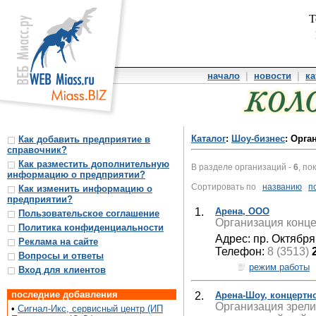
Т
начало
|
новости
|
ка
Каталог
:
Шоу-бизнес
: Орга
Как добавить предприятие в
справочник?
Как разместить дополнительную
В разделе организаций -
6
, по
информацию о предприятии?
Сортировать по
названию
п
Как изменить информацию о
предприятии?
1.
Арена, ООО
Пользовательское соглашение
Организация конце
Политика конфиденциальности
Адрес: пр. Октября
Реклама на сайте
Телефон:
8 (3513)
Вопросы и ответы
режим работы
Вход для клиентов
последние добавления
2.
Арена-Шоу, концертно
Организация зрели
•
Сигнал-Икс, сервисный центр (ИП