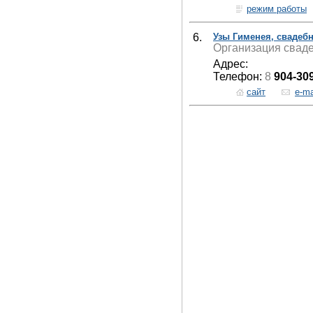
режим работы
6.
Узы Гименея, свадебн
Организация сваде
Адрес:
Телефон:
8
904-30
сайт
e-ma