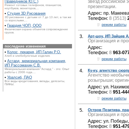
звезд российской 
Праведников Ю.С.)
Ремонт сотовых телефонов, планшетов,
презентации.
ноутбуков, мониторов,...
Адрес: пр. Макеева
•
Студия 3D Рисования
3D рисование с детьми от 7 до 13 лет, а так же
Телефон:
8 (3513)
со взрослыми,...
режим работы
•
Гвардия ЧОП, ООО
Физическая охрана объектов сопровождение
грузов.
3.
Арт-шоу, ИП Зайцев А
Организация и пр
последние изменения
Адрес:
•
Колос, пекарня, ИП Галин Р.О.
Телефон:
8
963-07
Хлеб и хлебобулочные изделия.
режим работы
•
Асгард, мемориальная компания,
ИП Рассомахин С.В.
Мемориальная компания "Асгард " - это: Опыт
4.
Ку-ку, агентство сюр
работы с 2006 года....
Агентство необычн
•
Уралсиб, ПАО
розыгрыши; ориги
Все виды кредитования, вклады, депозиты,
ПИФЫ.
Адрес: ул. Нахимов
Телефон:
8
951-44
режим работы
5.
Остров Позитива, пра
Организация и про
Адрес: ул. Победы,
Телефон:
8
951-47