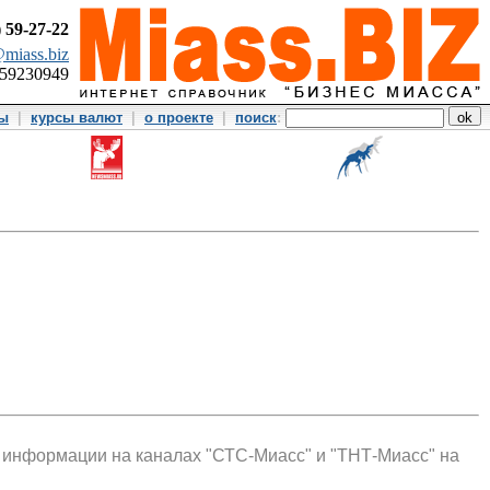
)
59-27-22
miass.biz
359230949
ты
|
курсы валют
|
о проекте
|
поиск
:
 информации на каналах "СТС-Миасс" и "ТНТ-Миасс" на