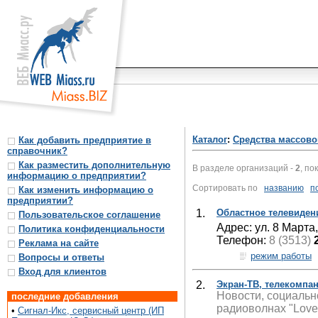
Каталог
:
Средства массов
Как добавить предприятие в
справочник?
Как разместить дополнительную
В разделе организаций -
2
, по
информацию о предприятии?
Сортировать по
названию
п
Как изменить информацию о
предприятии?
1.
Областное телевиден
Пользовательское соглашение
Адрес: ул. 8 Марта
Политика конфиденциальности
Телефон:
8 (3513)
Реклама на сайте
режим работы
Вопросы и ответы
Вход для клиентов
2.
Экран-ТВ, телекомпа
Новости, социальн
последние добавления
радиоволнах "Love"
•
Сигнал-Икс, сервисный центр (ИП