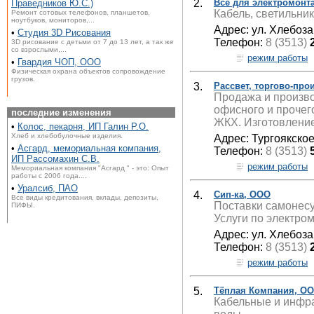
2.
Все для электромонта
Праведников Ю.С.)
Кабель, светильни
Ремонт сотовых телефонов, планшетов,
ноутбуков, мониторов,...
Адрес: ул. Хлебоза
•
Студия 3D Рисования
Телефон:
8 (3513)
3D рисование с детьми от 7 до 13 лет, а так же
со взрослыми,...
режим работы
•
Гвардия ЧОП, ООО
Физическая охрана объектов сопровождение
грузов.
3.
Рассвет, торгово-пр
Продажа и произв
офисного и прочег
последние изменения
ЖКХ. Изготовление
•
Колос, пекарня, ИП Галин Р.О.
Хлеб и хлебобулочные изделия.
Адрес: Тургоякское
•
Асгард, мемориальная компания,
Телефон:
8 (3513)
ИП Рассомахин С.В.
режим работы
Мемориальная компания "Асгард " - это: Опыт
работы с 2006 года....
•
Уралсиб, ПАО
4.
Сип-ка, ООО
Все виды кредитования, вклады, депозиты,
Поставки самонесу
ПИФЫ.
Услуги по электро
Адрес: ул. Хлебоза
Телефон:
8 (3513)
режим работы
5.
Тёплая Компания, О
Кабельные и инфр