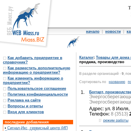
Т
начало
|
новости
|
ка
Каталог
:
Товары для дома 
Как добавить предприятие в
продажа, производство
справочник?
Как разместить дополнительную
информацию о предприятии?
В разделе организаций -
9
, по
Как изменить информацию о
Сортировать по
названию
п
предприятии?
Пользовательское соглашение
1.
Боггарт, производст
Политика конфиденциальности
Энергосберегающие
Реклама на сайте
Энергосберегающе
Вопросы и ответы
Адрес: ул. 8 Июля,
Вход для клиентов
Телефон:
8 (3513)
режим работы
последние добавления
•
Сигнал-Икс, сервисный центр (ИП