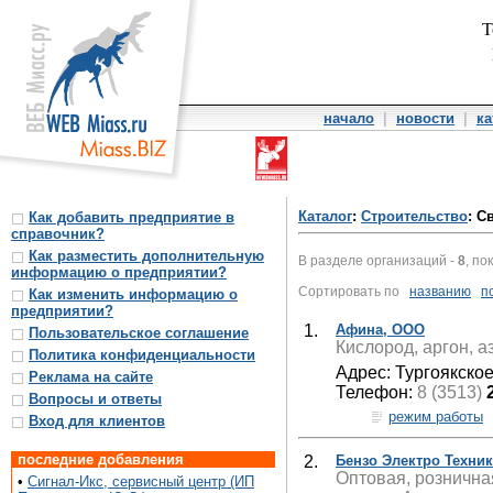
Т
начало
|
новости
|
ка
Каталог
:
Строительство
: С
Как добавить предприятие в
справочник?
Как разместить дополнительную
В разделе организаций -
8
, по
информацию о предприятии?
Сортировать по
названию
п
Как изменить информацию о
предприятии?
1.
Афина, ООО
Пользовательское соглашение
Кислород, аргон, а
Политика конфиденциальности
Адрес: Тургоякско
Реклама на сайте
Телефон:
8 (3513)
Вопросы и ответы
режим работы
Вход для клиентов
последние добавления
2.
Бензо Электро Техник
Оптовая, рознична
•
Сигнал-Икс, сервисный центр (ИП