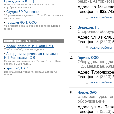
ремонт. Авторизов
Праведников Ю.С.)
Ремонт сотовых телефонов, планшетов,
Адрес: пр. Макеева,
ноутбуков, мониторов,...
Телефон:
8
922-74
•
Студия 3D Рисования
3D рисование с детьми от 7 до 13 лет, а так же
режим работы
со взрослыми,...
•
Гвардия ЧОП, ООО
Физическая охрана объектов сопровождение
3.
Вездеход, ГК
грузов.
Сварочное оборудо
Адрес: ул. 8 июля,
последние изменения
Телефон:
8 (3513)
•
Колос, пекарня, ИП Галин Р.О.
режим работы
Хлеб и хлебобулочные изделия.
•
Асгард, мемориальная компания,
4.
Гермес, ООО
ИП Рассомахин С.В.
Оборудование для 
Мемориальная компания "Асгард " - это: Опыт
работы с 2006 года....
ПВХ мембран. Алм
•
Уралсиб, ПАО
Адрес: Тургоякское
Все виды кредитования, вклады, депозиты,
ПИФЫ.
Телефон:
8 (3513)
режим работы
5.
Новэл, ЗАО
Электрошнуры, те
оборудование.
Адрес: ул. Ак. Пав
Телефон:
8 (3513)