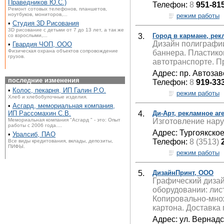
Праведников Ю.С.)
Телефон:
8
951-81
Ремонт сотовых телефонов, планшетов,
ноутбуков, мониторов,...
режим работы
•
Студия 3D Рисования
3D рисование с детьми от 7 до 13 лет, а так же
3.
Город в кармане, рек
со взрослыми,...
Дизайн полиграфии
•
Гвардия ЧОП, ООО
Физическая охрана объектов сопровождение
баннера. Пластико
грузов.
автотранспорте. 
Адрес: пр. Автозав
последние изменения
Телефон:
8
919-33
•
Колос, пекарня, ИП Галин Р.О.
режим работы
Хлеб и хлебобулочные изделия.
•
Асгард, мемориальная компания,
4.
Ди-Арт, рекламное аг
ИП Рассомахин С.В.
Изготовление нару
Мемориальная компания "Асгард " - это: Опыт
работы с 2006 года....
Адрес: Тургоякско
•
Уралсиб, ПАО
Телефон:
8 (3513)
Все виды кредитования, вклады, депозиты,
ПИФЫ.
режим работы
5.
ДизайнПринт, ООО
Графический диза
оборудовании: лист
Копировально-множ
картона. Доставка 
Адрес: ул. Вернадс