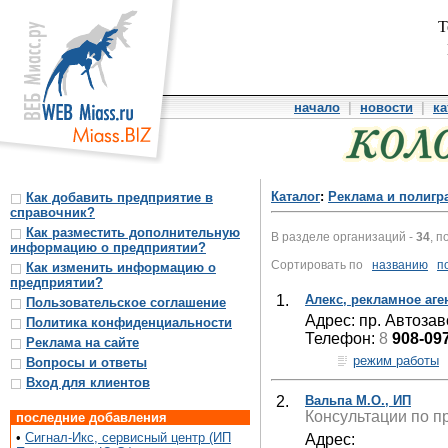
Т
начало
|
новости
|
ка
Каталог
:
Реклама и полигр
Как добавить предприятие в
справочник?
Как разместить дополнительную
В разделе организаций -
34
, п
информацию о предприятии?
Сортировать по
названию
п
Как изменить информацию о
предприятии?
1.
Алекс, рекламное аге
Пользовательское соглашение
Адрес: пр. Автозав
Политика конфиденциальности
Телефон:
8
908-09
Реклама на сайте
режим работы
Вопросы и ответы
Вход для клиентов
2.
Вальпа М.О., ИП
Консультации по п
последние добавления
•
Сигнал-Икс, сервисный центр (ИП
Адрес: