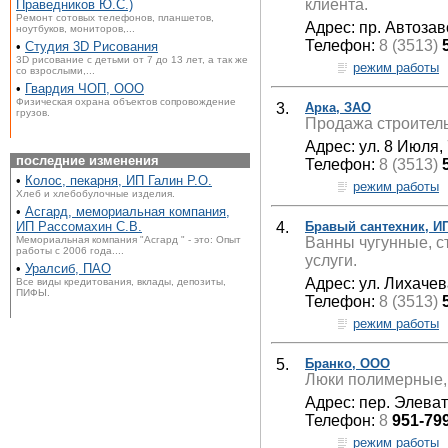
клиента.
Праведников Ю.С.)
Ремонт сотовых телефонов, планшетов,
Адрес: пр. Автозав
ноутбуков, мониторов,...
Телефон:
8 (3513)
•
Студия 3D Рисования
3D рисование с детьми от 7 до 13 лет, а так же
режим работы
со взрослыми,...
•
Гвардия ЧОП, ООО
Физическая охрана объектов сопровождение
3.
Арка, ЗАО
грузов.
Продажа строитель
Адрес: ул. 8 Июля, 
последние изменения
Телефон:
8 (3513)
•
Колос, пекарня, ИП Галин Р.О.
режим работы
Хлеб и хлебобулочные изделия.
•
Асгард, мемориальная компания,
4.
Бравый сантехник, И
ИП Рассомахин С.В.
Ванны чугунные, с
Мемориальная компания "Асгард " - это: Опыт
работы с 2006 года....
услуги.
•
Уралсиб, ПАО
Адрес: ул. Лихачев
Все виды кредитования, вклады, депозиты,
ПИФЫ.
Телефон:
8 (3513)
режим работы
5.
Бранко, ООО
Люки полимерные, 
Адрес: пер. Элева
Телефон:
8
951-79
режим работы