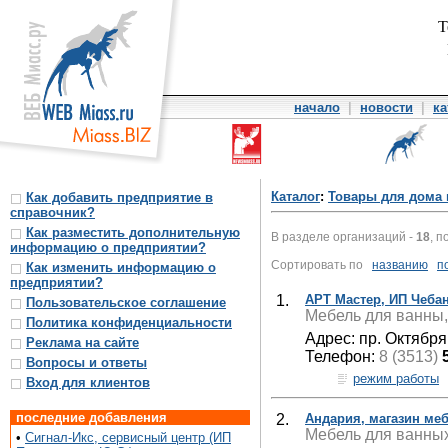
Т
начало
|
новости
|
ка
Каталог
:
Товары для дома 
Как добавить предприятие в
справочник?
Как разместить дополнительную
В разделе организаций -
18
, п
информацию о предприятии?
Сортировать по
названию
п
Как изменить информацию о
предприятии?
1.
АРТ Мастер, ИП Чебан
Пользовательское соглашение
Мебель для ванны,
Политика конфиденциальности
Адрес: пр. Октября
Реклама на сайте
Телефон:
8 (3513)
Вопросы и ответы
режим работы
Вход для клиентов
последние добавления
2.
Андария, магазин ме
Мебель для ванных 
•
Сигнал-Икс, сервисный центр (ИП